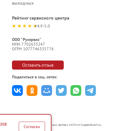
выходных
Рейтинг сервисного центра
4.9-5.0
ООО "Русервис"
ИНН 7702633247
ОГРН 1077746335776
Оставить отзыв
Поделиться в соц. сетях:
йлов
казываются в неавторизованных сервисных центрах chl.fixim-kuppersbusch.ru,
Согласен