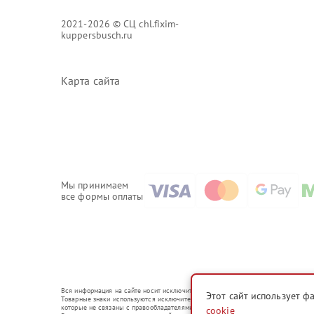
2021-2026 © СЦ chl.fixim-
kuppersbusch.ru
Карта сайта
Мы принимаем
все формы оплаты
Вся информация на сайте носит исключительно справочный характер.
Этот сайт использует ф
Товарные знаки используются исключительно для описания устройств, в отношени
которые не связаны с правообладателями товарных знаков или их официальным
cookie