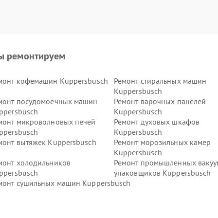
ы ремонтируем
монт кофемашин Kuppersbusch
Ремонт стиральных машин
Kuppersbusch
монт посудомоечных машин
Ремонт варочных панелей
ppersbusch
Kuppersbusch
монт микроволновых печей
Ремонт духовых шкафов
ppersbusch
Kuppersbusch
монт вытяжек Kuppersbusch
Ремонт морозильных камер
Kuppersbusch
монт холодильников
Ремонт промышленных ваку
ppersbusch
упаковщиков Kuppersbusch
монт сушильных машин Kuppersbusch