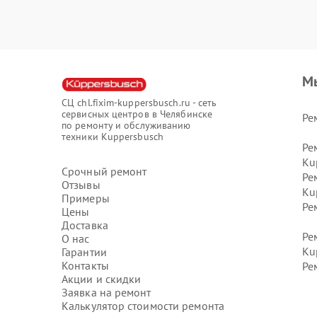
М
СЦ chl.fixim-kuppersbusch.ru - сеть
сервисных центров в Челябинске
Ре
по ремонту и обслуживанию
техники Kuppersbusch
Ре
Ku
Срочный ремонт
Ре
Отзывы
Ku
Примеры
Ре
Цены
Доставка
Ре
О нас
Ku
Гарантии
Контакты
Ре
Акции и скидки
Заявка на ремонт
Калькулятор стоимости ремонта