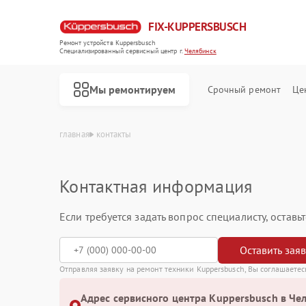
FIX-KUPPERSBUSCH
Ремонт устройств Kuppersbusch
Специализированный cервисный центр г.
Челябинск
Мы ремонтируем
Срочный ремонт
Це
главная
контакты
Контактная информация
Если требуется задать вопрос специалисту, остав
Оставить зая
Отправляя заявку на ремонт техники Kuppersbusch, Вы соглашаетес
Адрес сервисного центра Kuppersbusch в Че
Ремонт кофемашин Kuppersbusch
Ремонт стиральных машин Kuppersbusch
Ремонт посудомоечных машин Kuppersbusch
Ремонт варочных панелей Kuppersbusch
Ремонт микроволновых печей Kuppersbusch
Ремонт духовых шкафов Kuppersbusch
Ремонт вытяжек Kuppersbusch
Ремонт морозильных камер Kuppersbusch
Ремонт холодильников Kuppersbusch
Ремонт промышленных вакуумных упаковщиков Kuppersbusch
Ремонт сушильных машин Kuppersbusch