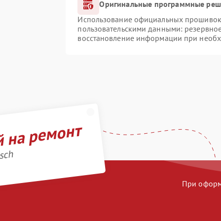
Оригинальные программные реше
Использование официальных прошивок и
пользовательскими данными: резервно
восстановление информации при необ
й на ремонт
sch
При оформл