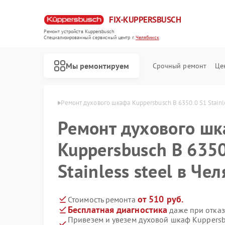
FIX-KUPPERSBUSCH
Ремонт устройств Kuppersbusch
Специализированный cервисный центр г.
Челябинск
Мы ремонтируем
Срочный ремонт
Це
busch в Челябинске
Ремонт духового шкафа Kuppersbusch B 6350.0 S1 Stainle
Ремонт духового ш
Kuppersbusch B 6350
Stainless steel в Че
от 510 руб.
Стоимость ремонта
Бесплатная диагностика
даже при отказ
Привезем и увезем духовой шкаф Kuppersbus
Ремонт кофемашин Kuppersbusch
Ремонт стиральных машин Kuppersbusch
Ремонт посудомоечных машин Kuppersbusch
Ремонт варочных панелей Kuppersbusch
Ремонт микроволновых печей Kuppersbusch
Ремонт вытяжек Kuppersbusch
Ремонт морозильных камер Kuppersbusch
Ремонт холодильников Kuppersbusch
Ремонт промышленных вакуумных упаковщиков Kuppersbusch
Ремонт сушильных машин Kuppersbusch