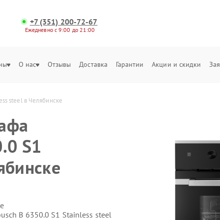
+7 (351) 200-72-67
Ежедневно с 9:00 до 21:00
ны
О нас
Отзывы
Доставка
Гарантии
Акции и скидки
Зая
ss steel в Челябинске
кафа
.0 S1
лябинске
е
ch B 6350.0 S1 Stainless steel