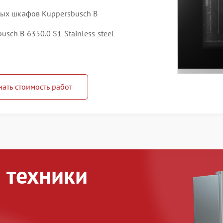
вых шкафов Kuppersbusch B
ch B 6350.0 S1 Stainless steel
нать стоимость работ
 техники