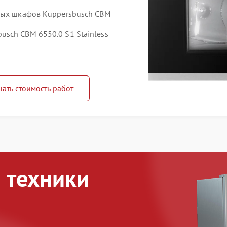
овых шкафов Kuppersbusch CBM
sch CBM 6550.0 S1 Stainless
нать стоимость работ
 техники