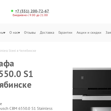
+7 (351) 200-72-67
Ежедневно с 9:00 до 21:00
ны
О нас
Отзывы
Доставка
Гарантии
Акции и скидки
Зая
nless Steel в Челябинске
кафа
550.0 S1
лябинске
е
usch CBM 6550.0 S1 Stainless