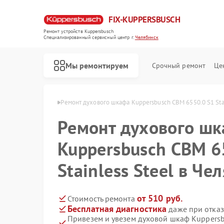
FIX-KUPPERSBUSCH
Ремонт устройств Kuppersbusch
Специализированный cервисный центр г.
Челябинск
Мы ремонтируем
Срочный ремонт
Це
busch в Челябинске
Ремонт духового шкафа Kuppersbusch CBM 6550.0 S1 Stai
Ремонт духового ш
Kuppersbusch CBM 6
Stainless Steel в Че
от 510 руб.
Стоимость ремонта
Бесплатная диагностика
даже при отказ
Привезем и увезем духовой шкаф Kuppersb
Ремонт кофемашин Kuppersbusch
Ремонт стиральных машин Kuppersbusch
Ремонт посудомоечных машин Kuppersbusch
Ремонт варочных панелей Kuppersbusch
Ремонт микроволновых печей Kuppersbusch
Ремонт вытяжек Kuppersbusch
Ремонт морозильных камер Kuppersbusch
Ремонт холодильников Kuppersbusch
Ремонт промышленных вакуумных упаковщиков Kuppersbusch
Ремонт сушильных машин Kuppersbusch