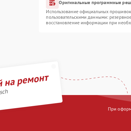
Оригинальные программные реше
Использование официальных прошивок и
пользовательскими данными: резервно
восстановление информации при необ
й на ремонт
sch
При оформл