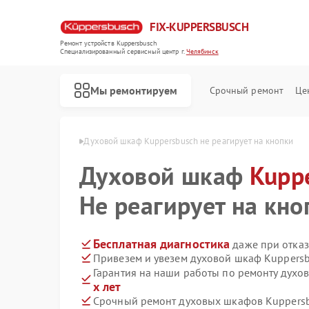
FIX-KUPPERSBUSCH
Ремонт устройств Kuppersbusch
Специализированный cервисный центр г.
Челябинск
Мы ремонтируем
Срочный ремонт
Це
busch в Челябинске
Духовой шкаф Kuppersbusch не реагирует на кнопки
Духовой шкаф
Kupp
Не реагирует на кно
Бесплатная диагностика
даже при отказ
Привезем и увезем духовой шкаф Kuppersb
Гарантия на наши работы по ремонту дух
х лет
Срочный ремонт духовых шкафов Kuppersb
Ремонт кофемашин Kuppersbusch
Ремонт стиральных машин Kuppersbusch
Ремонт посудомоечных машин Kuppersbusch
Ремонт варочных панелей Kuppersbusch
Ремонт микроволновых печей Kuppersbusch
Ремонт вытяжек Kuppersbusch
Ремонт морозильных камер Kuppersbusch
Ремонт холодильников Kuppersbusch
Ремонт промышленных вакуумных упаковщиков Kuppersbusch
Ремонт сушильных машин Kuppersbusch