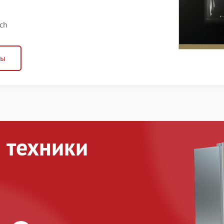
ch
ны
 техники