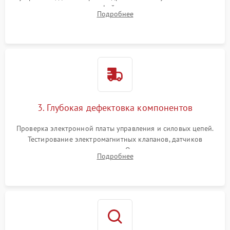
внутренних узлов от кофейных масел, жмыха и накипи.
Подробнее
Промывка дренажных каналов и фильтров с использованием
специализированной химии.
3. Глубокая дефектовка компонентов
Проверка электронной платы управления и силовых цепей.
Тестирование электромагнитных клапанов, датчиков
температуры и расходомера. Оценка степени износа
Подробнее
жерновов кофемолки, уплотнительных колец гидросистемы
и шестерней редуктора.