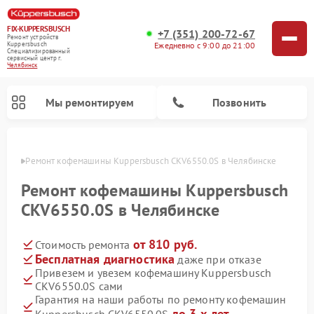
FIX-KUPPERSBUSCH
+7 (351) 200-72-67
Ремонт устройств
Ежедневно с 9:00 до 21:00
Kuppersbusch
Специализированный
cервисный центр г.
Челябинск
Мы ремонтируем
Позвонить
инске
Ремонт кофемашины Kuppersbusch CKV6550.0S в Челябинске
Ремонт кофемашины Kuppersbusch
CKV6550.0S в Челябинске
от 810 руб.
Стоимость ремонта
Бесплатная диагностика
даже при отказе
Привезем и увезем кофемашину Kuppersbusch
CKV6550.0S сами
Ремонт стиральных машин Kuppersbusch
Ремонт варочных панелей Kuppersbusch
Ремонт духовых шкафов Kuppersbusch
Ремонт морозильных камер Kuppersbusch
Ремонт промышленных вакуумных упаковщиков Kuppersbusch
Ремонт посудомоечных машин Kuppersbusch
Ремонт микроволновых печей Kuppersbusch
Ремонт холодильников Kuppersbusch
Ремонт сушильных машин Kuppersbusch
Гарантия на наши работы по ремонту кофемашин
до 3-х лет