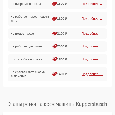
Не нагревается вода
1500 ₽
Подробнее →
Включение и работа
Не работает насос подачи
Проблемы с водой
1800 ₽
Подробнее →
воды
Проблемы с капучинатором и паром
Не подает кофе
2100 ₽
Подробнее →
Управление и электроника
Не работает дисплей
2500 ₽
Подробнее →
Программное обеспечение
Плохо взбивает пену
1800 ₽
Подробнее →
Не срабатывает кнопка
1400 ₽
Подробнее →
включения
Запах гари при работе
1800 ₽
Подробнее →
Постоянные сбои в работе
1500 ₽
Подробнее →
Этапы ремонта кофемашины Kuppersbusch