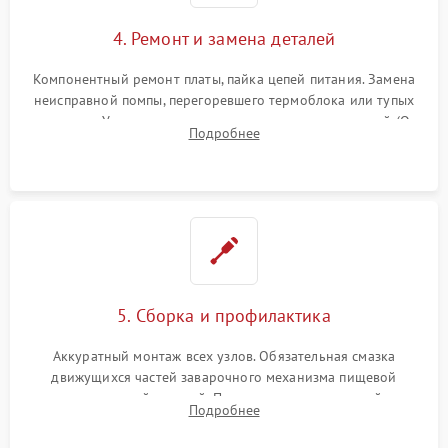
4. Ремонт и замена деталей
Компонентный ремонт платы, пайка цепей питания. Замена
неисправной помпы, перегоревшего термоблока или тупых
жерновов. Установка новых силиконовых уплотнителей (O-
Подробнее
ring) и тефлоновых трубок для надежного устранения
протечек.
5. Сборка и профилактика
Аккуратный монтаж всех узлов. Обязательная смазка
движущихся частей заварочного механизма пищевой
силиконовой смазкой. Проведение программной
Подробнее
декальцинации и очистки системы от кофейных масел.
Надежная фиксация всех соединений.