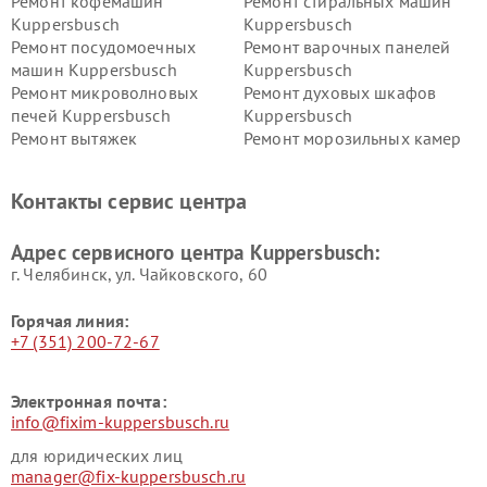
Ремонт кофемашин
Ремонт стиральных машин
Kuppersbusch
Kuppersbusch
Ремонт посудомоечных
Ремонт варочных панелей
машин Kuppersbusch
Kuppersbusch
Ремонт микроволновых
Ремонт духовых шкафов
печей Kuppersbusch
Kuppersbusch
Ремонт вытяжек
Ремонт морозильных камер
Kuppersbusch
Kuppersbusch
Ремонт холодильников
Ремонт промышленных
Контакты сервис центра
Kuppersbusch
вакуумных упаковщиков
Kuppersbusch
Адрес сервисного центра Kuppersbusch:
Ремонт сушильных машин Kuppersbusch
г. Челябинск, ул. Чайковского, 60
Горячая линия:
+7 (351) 200-72-67
Электронная почта:
info@fixim-kuppersbusch.ru
для юридических лиц
manager@fix-kuppersbusch.ru