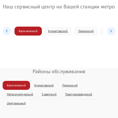
Наш сервисный центр на Вашей станции метро
Калининский
Курчатовский
Ленинский
Металлур
Районы обслуживания
Калининский
Курчатовский
Ленинский
Металлургический
Советский
Тракторозаводский
Центральный