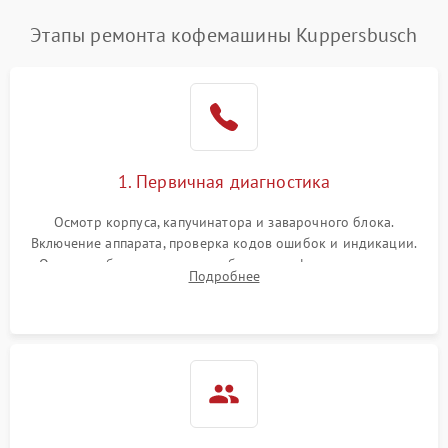
Этапы ремонта кофемашины Kuppersbusch
1. Первичная диагностика
Осмотр корпуса, капучинатора и заварочного блока.
Включение аппарата, проверка кодов ошибок и индикации.
Оценка работы помпы, термоблока и кофемолки на слух.
Подробнее
Измерение температуры и давления воды для выявления
локализации поломки.