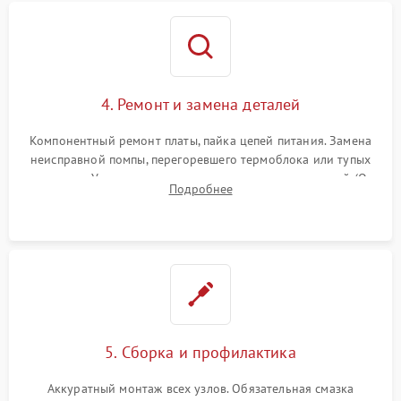
4. Ремонт и замена деталей
Компонентный ремонт платы, пайка цепей питания. Замена
неисправной помпы, перегоревшего термоблока или тупых
жерновов. Установка новых силиконовых уплотнителей (O-
Подробнее
ring) и тефлоновых трубок для надежного устранения
протечек.
5. Сборка и профилактика
Аккуратный монтаж всех узлов. Обязательная смазка