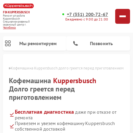
FIX-KUPPERSBUSCH
+7 (351) 200-72-67
Ремонт устройств
Ежедневно с 9:00 до 21:00
Kuppersbusch
Специализированный
cервисный центр г.
Челябинск
Мы ремонтируем
Позвонить
инске
Кофемашина Kuppersbusch долго греется перед приготовлением
Кофемашина
Kuppersbusch
Долго греется перед
приготовлением
Бесплатная диагностика
даже при отказе от
ремонта
Привезем и увезем кофемашину Kuppersbusch
Ремонт стиральных машин Kuppersbusch
Ремонт варочных панелей Kuppersbusch
Ремонт духовых шкафов Kuppersbusch
Ремонт морозильных камер Kuppersbusch
Ремонт промышленных вакуумных упаковщиков Kuppersbusch
Ремонт посудомоечных машин Kuppersbusch
Ремонт микроволновых печей Kuppersbusch
Ремонт холодильников Kuppersbusch
Ремонт сушильных машин Kuppersbusch
собственной доставкой