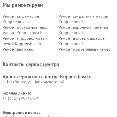
Мы ремонтируем
Ремонт кофемашин
Ремонт стиральных машин
Kuppersbusch
Kuppersbusch
Ремонт посудомоечных
Ремонт варочных панелей
машин Kuppersbusch
Kuppersbusch
Ремонт микроволновых
Ремонт духовых шкафов
печей Kuppersbusch
Kuppersbusch
Ремонт вытяжек
Ремонт морозильных камер
Kuppersbusch
Kuppersbusch
Ремонт холодильников
Ремонт промышленных
Контакты сервис центра
Kuppersbusch
вакуумных упаковщиков
Kuppersbusch
Адрес сервисного центра Kuppersbusch:
Ремонт сушильных машин Kuppersbusch
г. Челябинск, ул. Чайковского, 60
Горячая линия:
+7 (351) 200-72-67
Электронная почта: