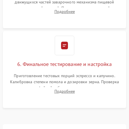
движущихся частей заварочного механизма пищевой
силиконовой смазкой. Проведение программной
Подробнее
декальцинации и очистки системы от кофейных масел.
Надежная фиксация всех соединений.
6. Финальное тестирование и настройка
Приготовление тестовых порций эспрессо и капучино.
Калибровка степени помола и дозировки зерна. Проверка
плотности кофейной таблетки, температуры напитка и
Подробнее
качества молочной пены. Контроль отсутствия посторонних
шумов и протечек.