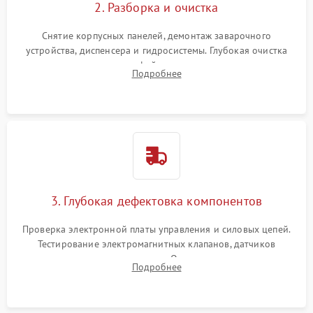
2. Разборка и очистка
Снятие корпусных панелей, демонтаж заварочного
устройства, диспенсера и гидросистемы. Глубокая очистка
внутренних узлов от кофейных масел, жмыха и накипи.
Подробнее
Промывка дренажных каналов и фильтров с использованием
специализированной химии.
3. Глубокая дефектовка компонентов
Проверка электронной платы управления и силовых цепей.
Тестирование электромагнитных клапанов, датчиков
температуры и расходомера. Оценка степени износа
Подробнее
жерновов кофемолки, уплотнительных колец гидросистемы
и шестерней редуктора.