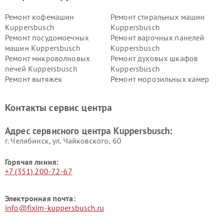
Ремонт кофемашин
Ремонт стиральных машин
Kuppersbusch
Kuppersbusch
Ремонт посудомоечных
Ремонт варочных панелей
машин Kuppersbusch
Kuppersbusch
Ремонт микроволновых
Ремонт духовых шкафов
печей Kuppersbusch
Kuppersbusch
Ремонт вытяжек
Ремонт морозильных камер
Kuppersbusch
Kuppersbusch
Ремонт холодильников
Ремонт промышленных
Контакты сервис центра
Kuppersbusch
вакуумных упаковщиков
Kuppersbusch
Адрес сервисного центра Kuppersbusch:
Ремонт сушильных машин Kuppersbusch
г. Челябинск, ул. Чайковского, 60
Горячая линия:
+7 (351) 200-72-67
Электронная почта:
info@fixim-kuppersbusch.ru