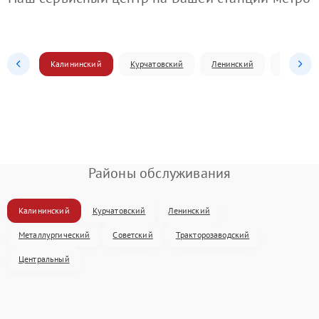
Калининский
Курчатовский
Ленинский
Металлур
Районы обслуживания
Калининский
Курчатовский
Ленинский
Металлургический
Советский
Тракторозаводский
Центральный