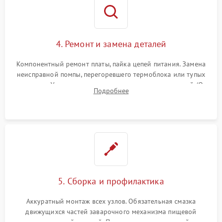
4. Ремонт и замена деталей
Компонентный ремонт платы, пайка цепей питания. Замена
неисправной помпы, перегоревшего термоблока или тупых
жерновов. Установка новых силиконовых уплотнителей (O-
Подробнее
ring) и тефлоновых трубок для надежного устранения
протечек.
5. Сборка и профилактика
Аккуратный монтаж всех узлов. Обязательная смазка
движущихся частей заварочного механизма пищевой