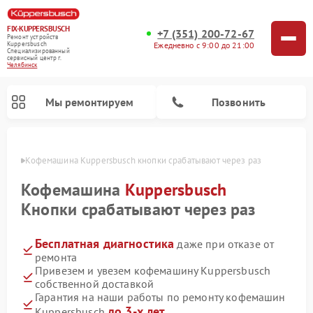
FIX-KUPPERSBUSCH
+7 (351) 200-72-67
Ремонт устройств
Ежедневно с 9:00 до 21:00
Kuppersbusch
Специализированный
cервисный центр г.
Челябинск
Мы ремонтируем
Позвонить
инске
Кофемашина Kuppersbusch кнопки срабатывают через раз
Кофемашина
Kuppersbusch
Кнопки срабатывают через раз
Бесплатная диагностика
даже при отказе от
ремонта
Привезем и увезем кофемашину Kuppersbusch
собственной доставкой
Ремонт стиральных машин Kuppersbusch
Ремонт варочных панелей Kuppersbusch
Ремонт духовых шкафов Kuppersbusch
Ремонт морозильных камер Kuppersbusch
Ремонт промышленных вакуумных упаковщиков Kuppersbusch
Ремонт посудомоечных машин Kuppersbusch
Ремонт микроволновых печей Kuppersbusch
Ремонт холодильников Kuppersbusch
Ремонт сушильных машин Kuppersbusch
Гарантия на наши работы по ремонту кофемашин
до 3-х лет
Kuppersbusch