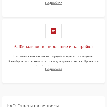
силиконовой смазкой. Проведение программной
Подробнее
декальцинации и очистки системы от кофейных масел.
Надежная фиксация всех соединений.
6. Финальное тестирование и настройка
Приготовление тестовых порций эспрессо и капучино.
Калибровка степени помола и дозировки зерна. Проверка
плотности кофейной таблетки, температуры напитка и
Подробнее
качества молочной пены. Контроль отсутствия посторонних
шумов и протечек.
FAQ. Ответы на вопросы