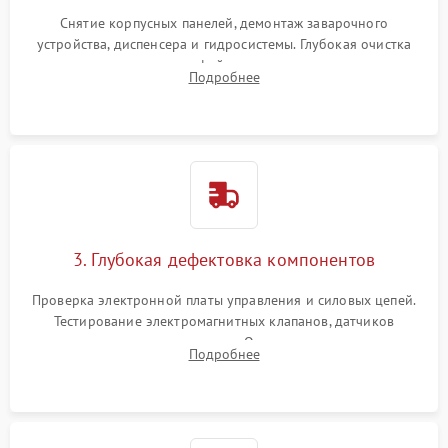
Снятие корпусных панелей, демонтаж заварочного
устройства, диспенсера и гидросистемы. Глубокая очистка
внутренних узлов от кофейных масел, жмыха и накипи.
Подробнее
Промывка дренажных каналов и фильтров с использованием
специализированной химии.
3. Глубокая дефектовка компонентов
Проверка электронной платы управления и силовых цепей.
Тестирование электромагнитных клапанов, датчиков
температуры и расходомера. Оценка степени износа
Подробнее
жерновов кофемолки, уплотнительных колец гидросистемы
и шестерней редуктора.