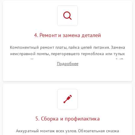
4. Ремонт и замена деталей
Компонентный ремонт платы, пайка цепей питания. Замена
неисправной помпы, перегоревшего термоблока или тупых
жерновов. Установка новых силиконовых уплотнителей (O-
Подробнее
ring) и тефлоновых трубок для надежного устранения
протечек.
5. Сборка и профилактика
Аккуратный монтаж всех узлов. Обязательная смазка