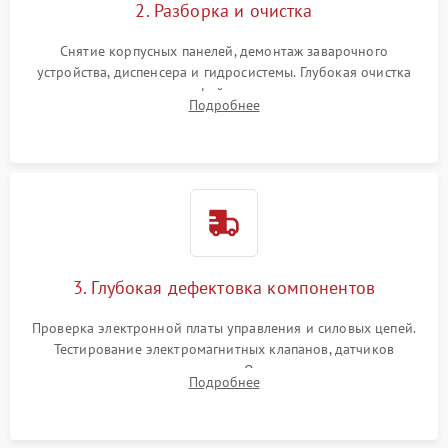
2. Разборка и очистка
Снятие корпусных панелей, демонтаж заварочного
устройства, диспенсера и гидросистемы. Глубокая очистка
внутренних узлов от кофейных масел, жмыха и накипи.
Подробнее
Промывка дренажных каналов и фильтров с использованием
специализированной химии.
3. Глубокая дефектовка компонентов
Проверка электронной платы управления и силовых цепей.
Тестирование электромагнитных клапанов, датчиков
температуры и расходомера. Оценка степени износа
Подробнее
жерновов кофемолки, уплотнительных колец гидросистемы
и шестерней редуктора.