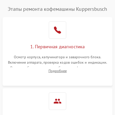
Этапы ремонта кофемашины Kuppersbusch
1. Первичная диагностика
Осмотр корпуса, капучинатора и заварочного блока.
Включение аппарата, проверка кодов ошибок и индикации.
Оценка работы помпы, термоблока и кофемолки на слух.
Подробнее
Измерение температуры и давления воды для выявления
локализации поломки.