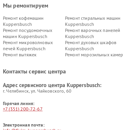
Мы ремонтируем
Ремонт кофемашин
Ремонт стиральных машин
Kuppersbusch
Kuppersbusch
Ремонт посудомоечных
Ремонт варочных панелей
машин Kuppersbusch
Kuppersbusch
Ремонт микроволновых
Ремонт духовых шкафов
печей Kuppersbusch
Kuppersbusch
Ремонт вытяжек
Ремонт морозильных камер
Kuppersbusch
Kuppersbusch
Ремонт холодильников
Ремонт промышленных
Контакты сервис центра
Kuppersbusch
вакуумных упаковщиков
Kuppersbusch
Адрес сервисного центра Kuppersbusch:
Ремонт сушильных машин Kuppersbusch
г. Челябинск, ул. Чайковского, 60
Горячая линия:
+7 (351) 200-72-67
Электронная почта: