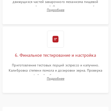
движущихся частей заварочного механизма пищевой
силиконовой смазкой. Проведение программной
Подробнее
декальцинации и очистки системы от кофейных масел.
Надежная фиксация всех соединений.
6. Финальное тестирование и настройка
Приготовление тестовых порций эспрессо и капучино.
Калибровка степени помола и дозировки зерна. Проверка
плотности кофейной таблетки, температуры напитка и
Подробнее
качества молочной пены. Контроль отсутствия посторонних
шумов и протечек.