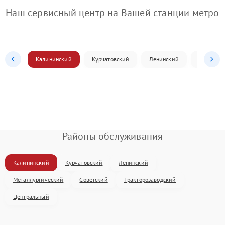
Наш сервисный центр на Вашей станции метро
Калининский
Курчатовский
Ленинский
Металлур
Районы обслуживания
Калининский
Курчатовский
Ленинский
Металлургический
Советский
Тракторозаводский
Центральный