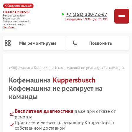
FIX-KUPPERSBUSCH
+7 (351) 200-72-67
Ремонт устройств
Ежедневно с 9:00 до 21:00
Kuppersbusch
Специализированный
cервисный центр г.
Челябинск
Мы ремонтируем
Позвонить
инске
Кофемашина Kuppersbusch кофемашина не реагирует на команды
Кофемашина
Kuppersbusch
Кофемашина не реагирует на
команды
Бесплатная диагностика
даже при отказе от
ремонта
Привезем и увезем кофемашину Kuppersbusch
Ремонт стиральных машин Kuppersbusch
Ремонт варочных панелей Kuppersbusch
Ремонт духовых шкафов Kuppersbusch
Ремонт морозильных камер Kuppersbusch
Ремонт промышленных вакуумных упаковщиков Kuppersbusch
Ремонт посудомоечных машин Kuppersbusch
Ремонт микроволновых печей Kuppersbusch
Ремонт холодильников Kuppersbusch
Ремонт сушильных машин Kuppersbusch
собственной доставкой