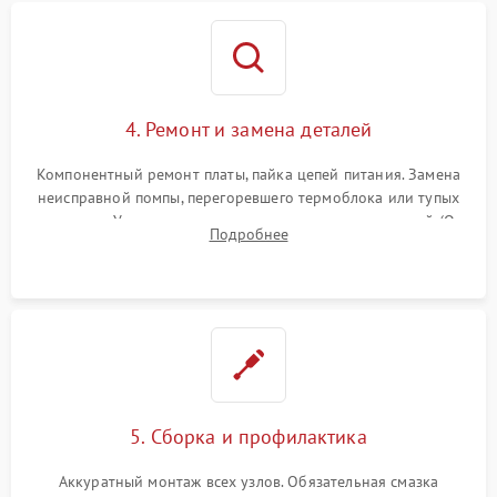
4. Ремонт и замена деталей
Компонентный ремонт платы, пайка цепей питания. Замена
неисправной помпы, перегоревшего термоблока или тупых
жерновов. Установка новых силиконовых уплотнителей (O-
Подробнее
ring) и тефлоновых трубок для надежного устранения
протечек.
5. Сборка и профилактика
Аккуратный монтаж всех узлов. Обязательная смазка