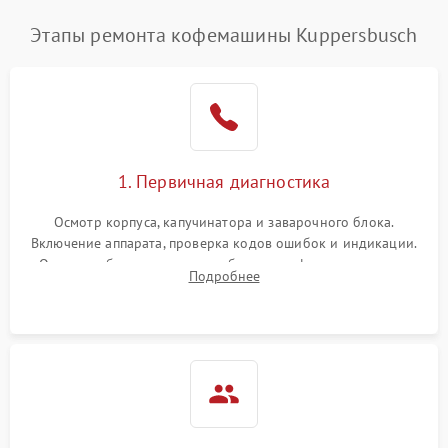
Этапы ремонта кофемашины Kuppersbusch
1. Первичная диагностика
Осмотр корпуса, капучинатора и заварочного блока.
Включение аппарата, проверка кодов ошибок и индикации.
Оценка работы помпы, термоблока и кофемолки на слух.
Подробнее
Измерение температуры и давления воды для выявления
локализации поломки.