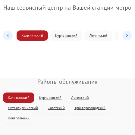
Наш сервисный центр на Вашей станции метро
Калининский
Курчатовский
Ленинский
Металлур
Районы обслуживания
Калининский
Курчатовский
Ленинский
Металлургический
Советский
Тракторозаводский
Центральный