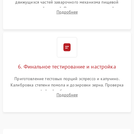
движущихся частей заварочного механизма пищевой
силиконовой смазкой. Проведение программной
Подробнее
декальцинации и очистки системы от кофейных масел.
Надежная фиксация всех соединений.
6. Финальное тестирование и настройка
Приготовление тестовых порций эспрессо и капучино.
Калибровка степени помола и дозировки зерна. Проверка
плотности кофейной таблетки, температуры напитка и
Подробнее
качества молочной пены. Контроль отсутствия посторонних
шумов и протечек.