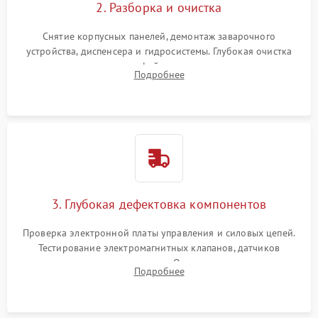
2. Разборка и очистка
Снятие корпусных панелей, демонтаж заварочного
устройства, диспенсера и гидросистемы. Глубокая очистка
внутренних узлов от кофейных масел, жмыха и накипи.
Подробнее
Промывка дренажных каналов и фильтров с использованием
специализированной химии.
3. Глубокая дефектовка компонентов
Проверка электронной платы управления и силовых цепей.
Тестирование электромагнитных клапанов, датчиков
температуры и расходомера. Оценка степени износа
Подробнее
жерновов кофемолки, уплотнительных колец гидросистемы
и шестерней редуктора.