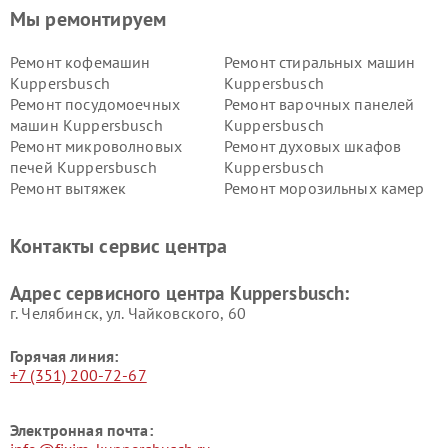
Мы ремонтируем
Ремонт кофемашин
Ремонт стиральных машин
Kuppersbusch
Kuppersbusch
Ремонт посудомоечных
Ремонт варочных панелей
машин Kuppersbusch
Kuppersbusch
Ремонт микроволновых
Ремонт духовых шкафов
печей Kuppersbusch
Kuppersbusch
Ремонт вытяжек
Ремонт морозильных камер
Kuppersbusch
Kuppersbusch
Ремонт холодильников
Ремонт промышленных
Контакты сервис центра
Kuppersbusch
вакуумных упаковщиков
Kuppersbusch
Адрес сервисного центра Kuppersbusch:
Ремонт сушильных машин Kuppersbusch
г. Челябинск, ул. Чайковского, 60
Горячая линия:
+7 (351) 200-72-67
Электронная почта: