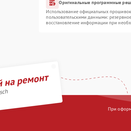
Оригинальные программные реше
Использование официальных прошивок и
пользовательскими данными: резервно
восстановление информации при необ
й на ремонт
sch
При оформл