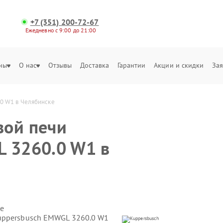
+7 (351) 200-72-67
Ежедневно с 9:00 до 21:00
ны
О нас
Отзывы
Доставка
Гарантии
Акции и скидки
Зая
0 W1 в Челябинске
вой печи
 3260.0 W1 в
е
uppersbusch EMWGL 3260.0 W1