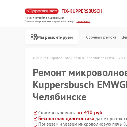
FIX-KUPPERSBUSCH
Ремонт устройств Kuppersbusch
Специализированный cервисный центр г.
Челябинск
Мы ремонтируем
Срочный ремонт
Це
busch в Челябинске
Ремонт микроволновой печи Kuppersbusch EMWGL 3260.
Ремонт микроволно
Kuppersbusch EMWGL
Челябинске
от 410 руб.
Стоимость ремонта
Бесплатная диагностика
даже при отказ
Привезем и увезем микроволновую печь K
Ремонт кофемашин Kuppersbusch
Ремонт стиральных машин Kuppersbusch
Ремонт посудомоечных машин Kuppersbusch
Ремонт варочных панелей Kuppersbusch
Ремонт духовых шкафов Kuppersbusch
Ремонт вытяжек Kuppersbusch
Ремонт морозильных камер Kuppersbusch
Ремонт холодильников Kuppersbusch
Ремонт промышленных вакуумных упаковщиков Kuppersbusch
Ремонт сушильных машин Kuppersbusch