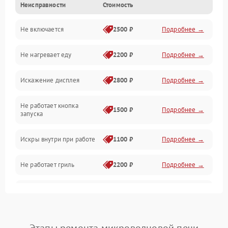
Неисправности
Стоимость
Дверца и корпус
Не включается
2500 ₽
Подробнее →
Механика и внутренние элементы
Не нагревает еду
2200 ₽
Подробнее →
Механические повреждения
Искажение дисплея
2800 ₽
Подробнее →
Питание и запуск
Не работает кнопка
Нагрев и приготовление
1500 ₽
Подробнее →
запуска
Программное обеспечение
Искры внутри при работе
1100 ₽
Подробнее →
Не работает гриль
2200 ₽
Подробнее →
Перегрев или отключение
2400 ₽
Подробнее →
во время работы
Появление запаха гари
2400 ₽
Подробнее →