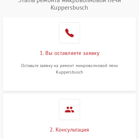
Этапы ремонта микроволновой печи
Kuppersbusch
Проблемы с вентилятором
2000 ₽
Подробнее →
Поломка системы
2200 ₽
Подробнее →
охлаждения
Не работают сенсорные
2400 ₽
Подробнее →
1. Вы оставляете заявку
кнопки
Оставьте заявку на ремонт микроволновой печи
Не горит подсветка
2000 ₽
Подробнее →
Kuppersbusch
Сломался трансформатор
1000 ₽
Подробнее →
2. Консультация