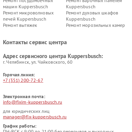
Ремонт посудомоечных
Ремонт варочных панелей
машин Kuppersbusch
Kuppersbusch
Ремонт микроволновых
Ремонт духовых шкафов
печей Kuppersbusch
Kuppersbusch
Ремонт вытяжек
Ремонт морозильных камер
Kuppersbusch
Kuppersbusch
Ремонт холодильников
Ремонт промышленных
Контакты сервис центра
Kuppersbusch
вакуумных упаковщиков
Kuppersbusch
Адрес сервисного центра Kuppersbusch:
Ремонт сушильных машин Kuppersbusch
г. Челябинск, ул. Чайковского, 60
Горячая линия:
+7 (351) 200-72-67
Электронная почта:
info@fixim-kuppersbusch.ru
для юридических лиц
manager@fix-kuppersbusch.ru
График работы:
ПН-ВСК с 9:00 до 21:00 без перерывов и выходных