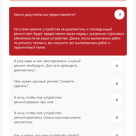
Какие документы вы предоставляете?
На этапе приема устройства на диагностику и последующий
ремонт вам будет предоставлен заказ-наряд с указанием страховых
обязательств на ваше устройство. Далее, после выполнения работ
по ремонту техники, вы получите акт выполненных работ и
гарантийный талон.
Я уже знаю в чем неисправность и какой
ремонт необходим. Для чего проводить
диагностику?
Мне нужен срочный ремонт. Сможете
сделать?
Я хочу, чтобы мое устройство
ремонтировали при мне.
Я хочу, чтобы мое устройство
ремонтировалось только оригинальными
запчастями.
Как я узнаю, что мое устройство готово?