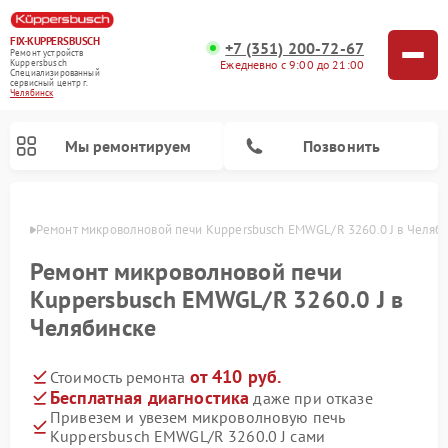
FIX-KUPPERSBUSCH
+7 (351) 200-72-67
Ремонт устройств
Ежедневно с 9:00 до 21:00
Kuppersbusch
Специализированный
cервисный центр г.
Челябинск
Мы ремонтируем
Позвонить
инске
Ремонт микроволновой печи Kuppersbusch EMWGL/R 3260.0 J в Челяб
Ремонт микроволновой печи
Kuppersbusch EMWGL/R 3260.0 J в
Челябинске
от 410 руб.
Стоимость ремонта
Бесплатная диагностика
даже при отказе
Привезем и увезем микроволновую печь
Ремонт кофемашин Kuppersbusch
Ремонт посудомоечных машин Kuppersbusch
Ремонт духовых шкафов Kuppersbusch
Ремонт морозильных камер Kuppersbusch
Ремонт промышленных вакуумных упаковщиков Kuppersbusch
Ремонт стиральных машин Kuppersbusch
Ремонт варочных панелей Kuppersbusch
Ремонт холодильников Kuppersbusch
Ремонт сушильных машин Kuppersbusch
Kuppersbusch EMWGL/R 3260.0 J сами