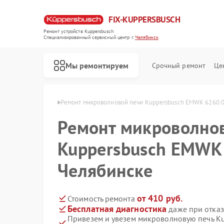
FIX-KUPPERSBUSCH
Ремонт устройств Kuppersbusch
Специализированный cервисный центр г.
Челябинск
Мы ремонтируем
Срочный ремонт
Це
busch в Челябинске
Ремонт микроволновой печи Kuppersbusch EMWK 6260.0
Ремонт микроволно
Kuppersbusch EMWK 
Челябинске
от 410 руб.
Стоимость ремонта
Бесплатная диагностика
даже при отказ
Привезем и увезем микроволновую печь K
Ремонт кофемашин Kuppersbusch
Ремонт стиральных машин Kuppersbusch
Ремонт посудомоечных машин Kuppersbusch
Ремонт варочных панелей Kuppersbusch
Ремонт духовых шкафов Kuppersbusch
Ремонт вытяжек Kuppersbusch
Ремонт морозильных камер Kuppersbusch
Ремонт холодильников Kuppersbusch
Ремонт промышленных вакуумных упаковщиков Kuppersbusch
Ремонт сушильных машин Kuppersbusch