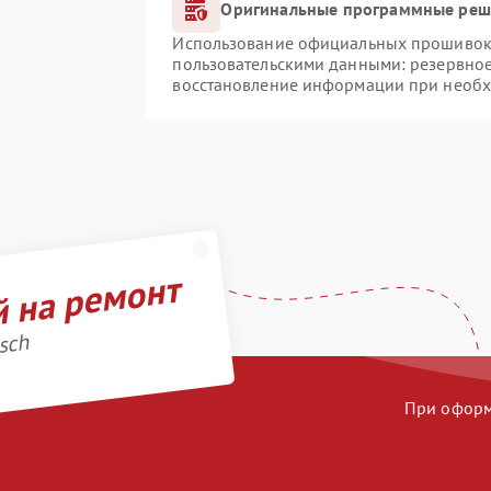
Оригинальные программные реше
Использование официальных прошивок и
пользовательскими данными: резервно
восстановление информации при необ
й на ремонт
sch
При оформл