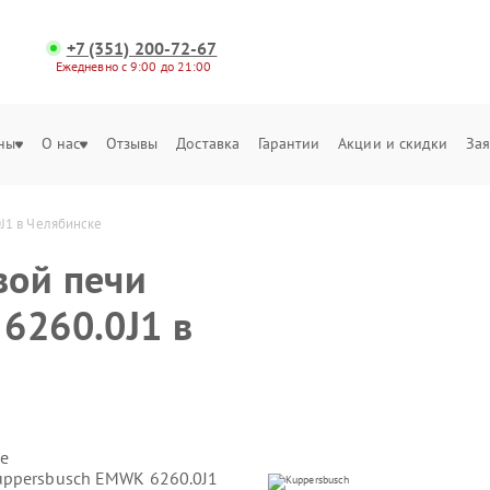
+7 (351) 200-72-67
Ежедневно с 9:00 до 21:00
ны
О нас
Отзывы
Доставка
Гарантии
Акции и скидки
Зая
J1 в Челябинске
вой печи
6260.0J1 в
е
uppersbusch EMWK 6260.0J1