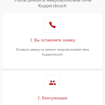
Этапы ремонта микроволновой печи
Kuppersbusch
Проблемы с вентилятором
2000 ₽
Подробнее →
Поломка системы
2200 ₽
Подробнее →
охлаждения
Не работают сенсорные
2400 ₽
Подробнее →
1. Вы оставляете заявку
кнопки
Оставьте заявку на ремонт микроволновой печи
Не горит подсветка
2000 ₽
Подробнее →
Kuppersbusch
Сломался трансформатор
1000 ₽
Подробнее →
2. Консультация