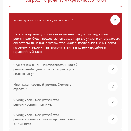
Вопросы по ремонту микроволновых печей
Какие документы вы предоставляете?
На этапе приема устройства на диагностику и последующий
ремонт вам будет предоставлен заказ-наряд с указанием страховых
обязательств на ваше устройство. Далее, после выполнения работ
по ремонту техники, вы получите акт выполненных работ и
гарантийный талон.
Я уже знаю в чем неисправность и какой
ремонт необходим. Для чего проводить
диагностику?
Мне нужен срочный ремонт. Сможете
сделать?
Я хочу, чтобы мое устройство
ремонтировали при мне.
Я хочу, чтобы мое устройство
ремонтировалось только оригинальными
запчастями.