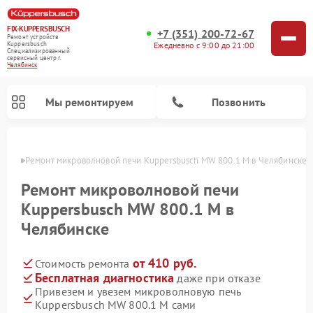
FIX-KUPPERSBUSCH
+7 (351) 200-72-67
Ремонт устройств
Ежедневно с 9:00 до 21:00
Kuppersbusch
Специализированный
cервисный центр г.
Челябинск
Мы ремонтируем
Позвонить
инске
Ремонт микроволновой печи Kuppersbusch MW 800.1 M в Челябинске
Ремонт микроволновой печи
Kuppersbusch MW 800.1 M в
Челябинске
от 410 руб.
Стоимость ремонта
Бесплатная диагностика
даже при отказе
Привезем и увезем микроволновую печь
Ремонт кофемашин Kuppersbusch
Ремонт посудомоечных машин Kuppersbusch
Ремонт духовых шкафов Kuppersbusch
Ремонт морозильных камер Kuppersbusch
Ремонт промышленных вакуумных упаковщиков Kuppersbusch
Ремонт стиральных машин Kuppersbusch
Ремонт варочных панелей Kuppersbusch
Ремонт холодильников Kuppersbusch
Ремонт сушильных машин Kuppersbusch
Kuppersbusch MW 800.1 M сами