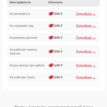
Неисправности
Стоимость
Дверца и корпус
Не включается
2500 ₽
Подробнее →
Механика и внутренние элементы
Не нагревает еду
2200 ₽
Подробнее →
Механические повреждения
Искажение дисплея
2800 ₽
Подробнее →
Питание и запуск
Не работает кнопка
Нагрев и приготовление
1500 ₽
Подробнее →
запуска
Программное обеспечение
Искры внутри при работе
1100 ₽
Подробнее →
Не работает гриль
2200 ₽
Подробнее →
Перегрев или отключение
2400 ₽
Подробнее →
во время работы
Появление запаха гари
2400 ₽
Подробнее →