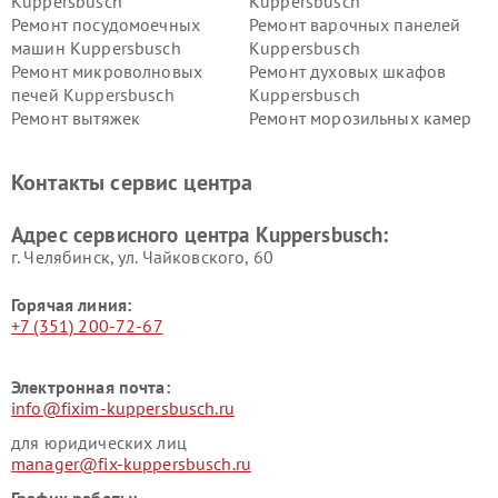
Kuppersbusch
Kuppersbusch
Ремонт посудомоечных
Ремонт варочных панелей
машин Kuppersbusch
Kuppersbusch
Ремонт микроволновых
Ремонт духовых шкафов
печей Kuppersbusch
Kuppersbusch
Ремонт вытяжек
Ремонт морозильных камер
Kuppersbusch
Kuppersbusch
Ремонт холодильников
Ремонт промышленных
Контакты сервис центра
Kuppersbusch
вакуумных упаковщиков
Kuppersbusch
Адрес сервисного центра Kuppersbusch:
Ремонт сушильных машин Kuppersbusch
г. Челябинск, ул. Чайковского, 60
Горячая линия:
+7 (351) 200-72-67
Электронная почта:
info@fixim-kuppersbusch.ru
для юридических лиц
manager@fix-kuppersbusch.ru