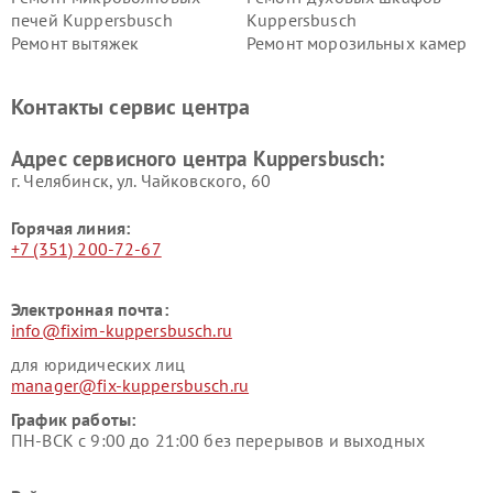
печей Kuppersbusch
Kuppersbusch
Ремонт вытяжек
Ремонт морозильных камер
Kuppersbusch
Kuppersbusch
Ремонт холодильников
Ремонт промышленных
Контакты сервис центра
Kuppersbusch
вакуумных упаковщиков
Kuppersbusch
Адрес сервисного центра Kuppersbusch:
Ремонт сушильных машин Kuppersbusch
г. Челябинск, ул. Чайковского, 60
Горячая линия:
+7 (351) 200-72-67
Электронная почта:
info@fixim-kuppersbusch.ru
для юридических лиц
manager@fix-kuppersbusch.ru
График работы:
ПН-ВСК с 9:00 до 21:00 без перерывов и выходных