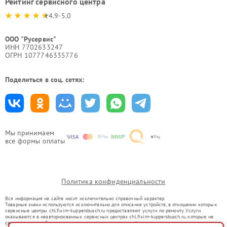
Рейтинг сервисного центра
4.9-5.0
ООО "Русервис"
ИНН 7702633247
ОГРН 1077746335776
Поделиться в соц. сетях:
Мы принимаем
все формы оплаты
Политика конфиденциальности
Вся информация на сайте носит исключительно справочный характер.
Товарные знаки используются исключительно для описания устройств, в отношении которых
сервисные центры chl.fixim-kuppersbusch.ru предоставляют услуги по ремонту. Услуги
оказываются в неавторизованных сервисных центрах chl.fixim-kuppersbusch.ru, которые не
связаны с правообладателями товарных знаков или их официальными представителями.