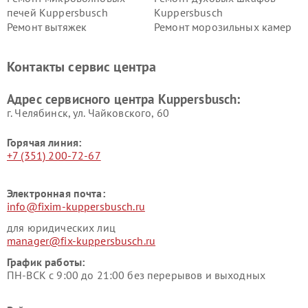
печей Kuppersbusch
Kuppersbusch
Ремонт вытяжек
Ремонт морозильных камер
Kuppersbusch
Kuppersbusch
Ремонт холодильников
Ремонт промышленных
Контакты сервис центра
Kuppersbusch
вакуумных упаковщиков
Kuppersbusch
Адрес сервисного центра Kuppersbusch:
Ремонт сушильных машин Kuppersbusch
г. Челябинск, ул. Чайковского, 60
Горячая линия:
+7 (351) 200-72-67
Электронная почта:
info@fixim-kuppersbusch.ru
для юридических лиц
manager@fix-kuppersbusch.ru
График работы:
ПН-ВСК с 9:00 до 21:00 без перерывов и выходных