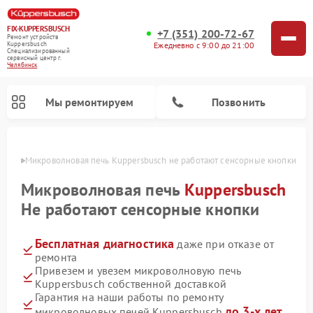
FIX-KUPPERSBUSCH
+7 (351) 200-72-67
Ремонт устройств
Ежедневно с 9:00 до 21:00
Kuppersbusch
Специализированный
cервисный центр г.
Челябинск
Мы ремонтируем
Позвонить
инске
Микроволновая печь Kuppersbusch не работают сенсорные кнопки
Микроволновая печь
Kuppersbusch
Не работают сенсорные кнопки
Бесплатная диагностика
даже при отказе от
ремонта
Привезем и увезем микроволновую печь
Kuppersbusch собственной доставкой
Ремонт кофемашин Kuppersbusch
Ремонт посудомоечных машин Kuppersbusch
Ремонт духовых шкафов Kuppersbusch
Ремонт морозильных камер Kuppersbusch
Ремонт промышленных вакуумных упаковщиков Kuppersbusch
Ремонт стиральных машин Kuppersbusch
Ремонт варочных панелей Kuppersbusch
Ремонт холодильников Kuppersbusch
Ремонт сушильных машин Kuppersbusch
Гарантия на наши работы по ремонту
до 3-х лет
микроволновых печей Kuppersbusch