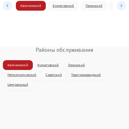
Калининский
Курчатовский
Ленинский
Металлур
Районы обслуживания
Калининский
Курчатовский
Ленинский
Металлургический
Советский
Тракторозаводский
Центральный