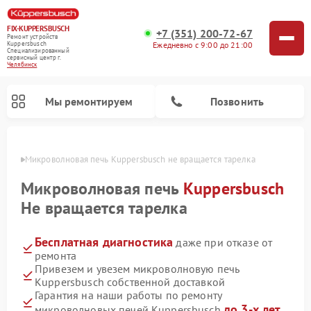
FIX-KUPPERSBUSCH
+7 (351) 200-72-67
Ремонт устройств
Ежедневно с 9:00 до 21:00
Kuppersbusch
Специализированный
cервисный центр г.
Челябинск
Мы ремонтируем
Позвонить
инске
Микроволновая печь Kuppersbusch не вращается тарелка
Микроволновая печь
Kuppersbusch
Не вращается тарелка
Бесплатная диагностика
даже при отказе от
ремонта
Привезем и увезем микроволновую печь
Kuppersbusch собственной доставкой
Ремонт кофемашин Kuppersbusch
Ремонт посудомоечных машин Kuppersbusch
Ремонт духовых шкафов Kuppersbusch
Ремонт морозильных камер Kuppersbusch
Ремонт промышленных вакуумных упаковщиков Kuppersbusch
Ремонт стиральных машин Kuppersbusch
Ремонт варочных панелей Kuppersbusch
Ремонт холодильников Kuppersbusch
Ремонт сушильных машин Kuppersbusch
Гарантия на наши работы по ремонту
до 3-х лет
микроволновых печей Kuppersbusch