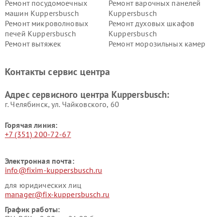
Ремонт посудомоечных
Ремонт варочных панелей
машин Kuppersbusch
Kuppersbusch
Ремонт микроволновых
Ремонт духовых шкафов
печей Kuppersbusch
Kuppersbusch
Ремонт вытяжек
Ремонт морозильных камер
Kuppersbusch
Kuppersbusch
Ремонт холодильников
Ремонт промышленных
Контакты сервис центра
Kuppersbusch
вакуумных упаковщиков
Kuppersbusch
Адрес сервисного центра Kuppersbusch:
Ремонт сушильных машин Kuppersbusch
г. Челябинск, ул. Чайковского, 60
Горячая линия:
+7 (351) 200-72-67
Электронная почта:
info@fixim-kuppersbusch.ru
для юридических лиц
manager@fix-kuppersbusch.ru
График работы: