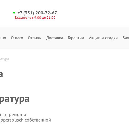
+7 (351) 200-72-67
Ежедневно с 9:00 до 21:00
ны
О нас
Отзывы
Доставка
Гарантии
Акции и скидки
Зая
атура
а
ратура
е от ремонта
uppersbusch собственной