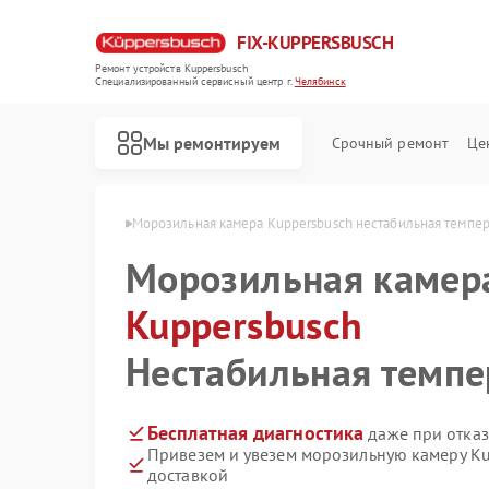
FIX-KUPPERSBUSCH
Ремонт устройств Kuppersbusch
Специализированный cервисный центр г.
Челябинск
Мы ремонтируем
Срочный ремонт
Це
busch в Челябинске
Морозильная камера Kuppersbusch нестабильная темпер
Морозильная камер
Kuppersbusch
Нестабильная темпе
Бесплатная диагностика
даже при отказ
Привезем и увезем морозильную камеру K
доставкой
Ремонт кофемашин Kuppersbusch
Ремонт стиральных машин Kuppersbusch
Ремонт посудомоечных машин Kuppersbusch
Ремонт варочных панелей Kuppersbusch
Ремонт микроволновых печей Kuppersbusch
Ремонт духовых шкафов Kuppersbusch
Ремонт вытяжек Kuppersbusch
Ремонт холодильников Kuppersbusch
Ремонт промышленных вакуумных упаковщиков Kuppersbusch
Ремонт сушильных машин Kuppersbusch