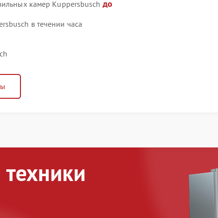
до
озильных камер Kuppersbusch
rsbusch в течении часа
ch
ны
 техники