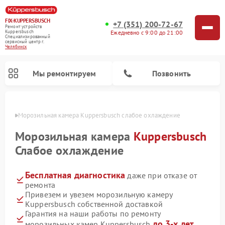
FIX-KUPPERSBUSCH
+7 (351) 200-72-67
Ремонт устройств
Ежедневно с 9:00 до 21:00
Kuppersbusch
Специализированный
cервисный центр г.
Челябинск
Мы ремонтируем
Позвонить
инске
Морозильная камера Kuppersbusch слабое охлаждение
Морозильная камера
Kuppersbusch
Слабое охлаждение
Бесплатная диагностика
даже при отказе от
ремонта
Привезем и увезем морозильную камеру
Kuppersbusch собственной доставкой
Ремонт кофемашин Kuppersbusch
Ремонт посудомоечных машин Kuppersbusch
Ремонт микроволновых печей Kuppersbusch
Ремонт промышленных вакуумных упаковщиков Kuppersbusch
Ремонт стиральных машин Kuppersbusch
Ремонт варочных панелей Kuppersbusch
Ремонт духовых шкафов Kuppersbusch
Ремонт холодильников Kuppersbusch
Ремонт сушильных машин Kuppersbusch
Гарантия на наши работы по ремонту
до 3-х лет
морозильных камер Kuppersbusch