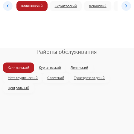
Калининский
Курчатовский
Ленинский
Металлур
Районы обслуживания
Калининский
Курчатовский
Ленинский
Металлургический
Советский
Тракторозаводский
Центральный