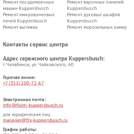
Ремонт посудомоечных
Ремонт варочных панелей
машин Kuppersbusch
Kuppersbusch
Ремонт микроволновых
Ремонт духовых шкафов
печей Kuppersbusch
Kuppersbusch
Ремонт вытяжек
Ремонт морозильных камер
Kuppersbusch
Kuppersbusch
Ремонт холодильников
Ремонт промышленных
Контакты сервис центра
Kuppersbusch
вакуумных упаковщиков
Kuppersbusch
Адрес сервисного центра Kuppersbusch:
Ремонт сушильных машин Kuppersbusch
г. Челябинск, ул. Чайковского, 60
Горячая линия:
+7 (351) 200-72-67
Электронная почта:
info@fixim-kuppersbusch.ru
для юридических лиц
manager@fix-kuppersbusch.ru
График работы: