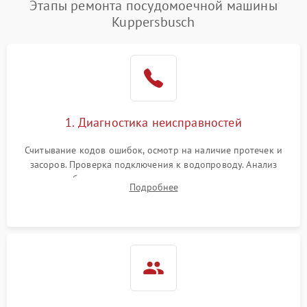
Этапы ремонта посудомоечной машины
1800 ₽
Подробнее →
воды
Kuppersbusch
Не работает сушилка
2100 ₽
Подробнее →
Сбои в работе таймера
1700 ₽
Подробнее →
Проблемы с
2100 ₽
Подробнее →
1. Диагностика неисправностей
циркуляционным насосом
Считывание кодов ошибок, осмотр на наличие протечек и
засоров. Проверка подключения к водопроводу. Анализ
жалоб на отсутствие слива, нагрева, вращения
Подробнее
разбрызгивателей или срабатывание системы защиты
аквастоп.