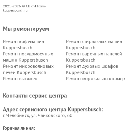
2021-2026 © СЦ chl.fixim-
kuppersbusch.ru
Мы ремонтируем
Ремонт кофемашин
Ремонт стиральных машин
Kuppersbusch
Kuppersbusch
Ремонт посудомоечных
Ремонт варочных панелей
машин Kuppersbusch
Kuppersbusch
Ремонт микроволновых
Ремонт духовых шкафов
печей Kuppersbusch
Kuppersbusch
Ремонт вытяжек
Ремонт морозильных камер
Kuppersbusch
Kuppersbusch
Ремонт холодильников
Ремонт промышленных
Контакты сервис центра
Kuppersbusch
вакуумных упаковщиков
Kuppersbusch
Адрес сервисного центра Kuppersbusch:
Ремонт сушильных машин Kuppersbusch
г. Челябинск, ул. Чайковского, 60
Горячая линия: