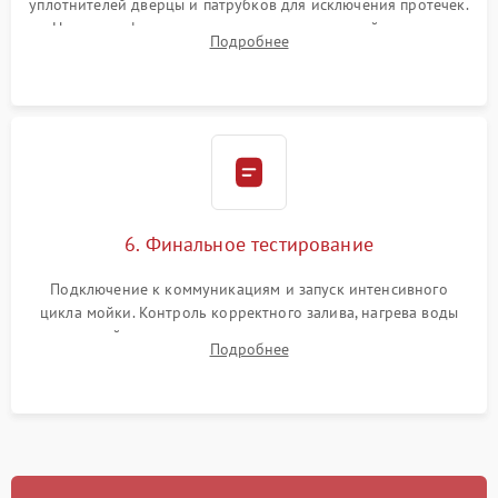
уплотнителей дверцы и патрубков для исключения протечек.
Надежная фиксация хомутов гидравлической системы,
Подробнее
сборка корпуса и установка датчика поплавка.
6. Финальное тестирование
Подключение к коммуникациям и запуск интенсивного
цикла мойки. Контроль корректного залива, нагрева воды
до нужной температуры, отсутствия посторонних шумов,
Подробнее
штатного слива и абсолютной сухости в поддоне.