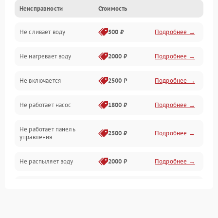
Неисправности
Стоимость
Управление
Не сливает воду
500 ₽
Подробнее →
Электропитание
Не нагревает воду
2000 ₽
Подробнее →
Датчики
Не включается
2500 ₽
Подробнее →
Нагрев
Не работает насос
1800 ₽
Подробнее →
Вода
Не работает панель
Гигиена
2500 ₽
Подробнее →
управления
Программное обеспечение
Не распыляет воду
2000 ₽
Подробнее →
Не запускается цикл
1800 ₽
Подробнее →
стирки
Проблемы с набором