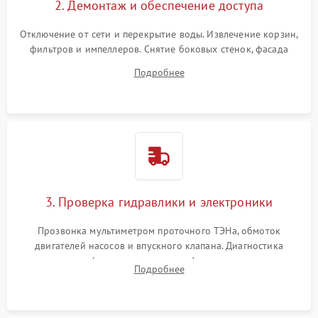
2. Демонтаж и обеспечение доступа
Отключение от сети и перекрытие воды. Извлечение корзин,
фильтров и импеллеров. Снятие боковых стенок, фасада
дверцы или нижнего поддона для прямого доступа к
Подробнее
циркуляционному насосу, ТЭНу и сливной помпе.
3. Проверка гидравлики и электроники
Прозвонка мультиметром проточного ТЭНа, обмоток
двигателей насосов и впускного клапана. Диагностика
прессостата (датчика уровня воды), датчика мутности,
Подробнее
концевика дверцы и электронного модуля управления.