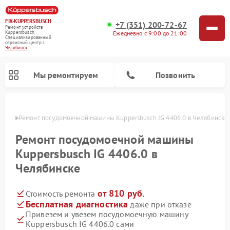
FIX-KUPPERSBUSCH
+7 (351) 200-72-67
Ремонт устройств
Ежедневно с 9:00 до 21:00
Kuppersbusch
Специализированный
cервисный центр г.
Челябинск
Мы ремонтируем
Позвонить
инске
Ремонт посудомоечной машины Kuppersbusch IG 4406.0 в Челябинске
Ремонт посудомоечной машины
Kuppersbusch IG 4406.0 в
Челябинске
от 810 руб.
Стоимость ремонта
Бесплатная диагностика
даже при отказе
Привезем и увезем посудомоечную машину
Ремонт кофемашин Kuppersbusch
Ремонт варочных панелей Kuppersbusch
Ремонт духовых шкафов Kuppersbusch
Ремонт морозильных камер Kuppersbusch
Ремонт промышленных вакуумных упаковщиков Kuppersbusch
Ремонт стиральных машин Kuppersbusch
Ремонт микроволновых печей Kuppersbusch
Ремонт холодильников Kuppersbusch
Ремонт сушильных машин Kuppersbusch
Kuppersbusch IG 4406.0 сами