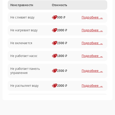
Неисправности
Стоимость
Управление
Не сливает воду
500 ₽
Подробнее →
Электропитание
Не нагревает воду
2000 ₽
Подробнее →
Датчики
Не включается
2500 ₽
Подробнее →
Нагрев
Не работает насос
1800 ₽
Подробнее →
Вода
Не работает панель
Гигиена
2500 ₽
Подробнее →
управления
Программное обеспечение
Не распыляет воду
2000 ₽
Подробнее →
Не запускается цикл
1800 ₽
Подробнее →
стирки