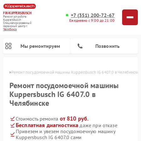
FIX-KUPPERSBUSCH
+7 (351) 200-72-67
Ремонт устройств
Ежедневно с 9:00 до 21:00
Kuppersbusch
Специализированный
cервисный центр г.
Челябинск
Мы ремонтируем
Позвонить
инске
Ремонт посудомоечной машины Kuppersbusch IG 6407.0 в Челябинске
Ремонт посудомоечной машины
Kuppersbusch IG 6407.0 в
Челябинске
от 810 руб.
Стоимость ремонта
Бесплатная диагностика
даже при отказе
Привезем и увезем посудомоечную машину
Ремонт кофемашин Kuppersbusch
Ремонт варочных панелей Kuppersbusch
Ремонт духовых шкафов Kuppersbusch
Ремонт морозильных камер Kuppersbusch
Ремонт промышленных вакуумных упаковщиков Kuppersbusch
Ремонт стиральных машин Kuppersbusch
Ремонт микроволновых печей Kuppersbusch
Ремонт холодильников Kuppersbusch
Ремонт сушильных машин Kuppersbusch
Kuppersbusch IG 6407.0 сами