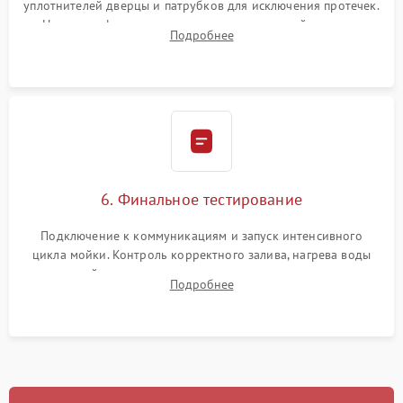
уплотнителей дверцы и патрубков для исключения протечек.
Надежная фиксация хомутов гидравлической системы,
Подробнее
сборка корпуса и установка датчика поплавка.
6. Финальное тестирование
Подключение к коммуникациям и запуск интенсивного
цикла мойки. Контроль корректного залива, нагрева воды
до нужной температуры, отсутствия посторонних шумов,
Подробнее
штатного слива и абсолютной сухости в поддоне.