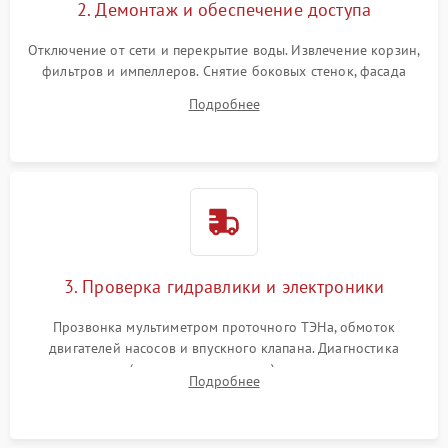
2. Демонтаж и обеспечение доступа
Отключение от сети и перекрытие воды. Извлечение корзин,
фильтров и импеллеров. Снятие боковых стенок, фасада
дверцы или нижнего поддона для прямого доступа к
Подробнее
циркуляционному насосу, ТЭНу и сливной помпе.
3. Проверка гидравлики и электроники
Прозвонка мультиметром проточного ТЭНа, обмоток
двигателей насосов и впускного клапана. Диагностика
прессостата (датчика уровня воды), датчика мутности,
Подробнее
концевика дверцы и электронного модуля управления.