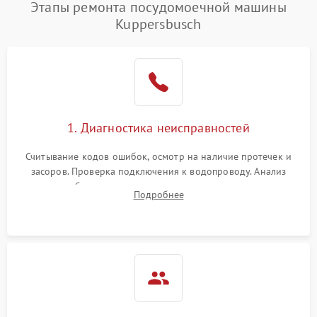
Проблемы с набором
Этапы ремонта посудомоечной машины
1800 ₽
Подробнее →
воды
Kuppersbusch
Не работает сушилка
2100 ₽
Подробнее →
Сбои в работе таймера
1700 ₽
Подробнее →
Проблемы с
2100 ₽
Подробнее →
1. Диагностика неисправностей
циркуляционным насосом
Считывание кодов ошибок, осмотр на наличие протечек и
засоров. Проверка подключения к водопроводу. Анализ
жалоб на отсутствие слива, нагрева, вращения
Подробнее
разбрызгивателей или срабатывание системы защиты
аквастоп.