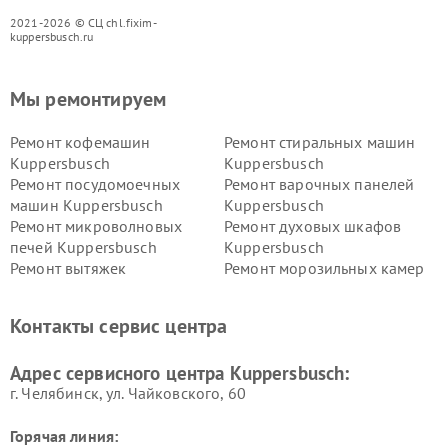
2021-2026 © СЦ chl.fixim-
kuppersbusch.ru
Мы ремонтируем
Ремонт кофемашин
Ремонт стиральных машин
Kuppersbusch
Kuppersbusch
Ремонт посудомоечных
Ремонт варочных панелей
машин Kuppersbusch
Kuppersbusch
Ремонт микроволновых
Ремонт духовых шкафов
печей Kuppersbusch
Kuppersbusch
Ремонт вытяжек
Ремонт морозильных камер
Kuppersbusch
Kuppersbusch
Ремонт холодильников
Ремонт промышленных
Контакты сервис центра
Kuppersbusch
вакуумных упаковщиков
Kuppersbusch
Адрес сервисного центра Kuppersbusch:
Ремонт сушильных машин Kuppersbusch
г. Челябинск, ул. Чайковского, 60
Горячая линия: