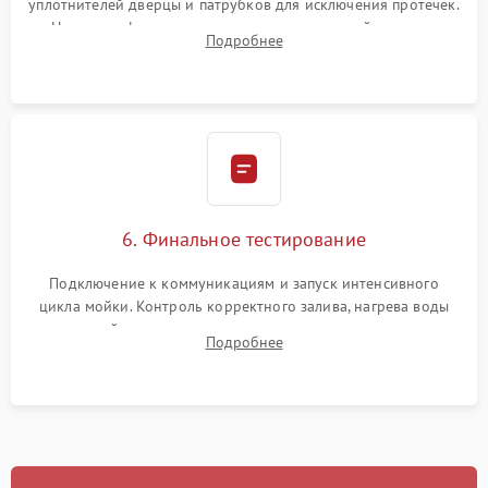
уплотнителей дверцы и патрубков для исключения протечек.
Надежная фиксация хомутов гидравлической системы,
Подробнее
сборка корпуса и установка датчика поплавка.
6. Финальное тестирование
Подключение к коммуникациям и запуск интенсивного
цикла мойки. Контроль корректного залива, нагрева воды
до нужной температуры, отсутствия посторонних шумов,
Подробнее
штатного слива и абсолютной сухости в поддоне.