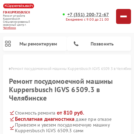
FIX-KUPPERSBUSCH
+7 (351) 200-72-67
Ремонт устройств
Ежедневно с 9:00 до 21:00
Kuppersbusch
Специализированный
cервисный центр г.
Челябинск
Мы ремонтируем
Позвонить
инске
Ремонт посудомоечной машины Kuppersbusch IGVS 6509.3 в Челябинс
Ремонт посудомоечной машины
Kuppersbusch IGVS 6509.3 в
Челябинске
от 810 руб.
Стоимость ремонта
Бесплатная диагностика
даже при отказе
Привезем и увезем посудомоечную машину
Ремонт кофемашин Kuppersbusch
Ремонт варочных панелей Kuppersbusch
Ремонт духовых шкафов Kuppersbusch
Ремонт морозильных камер Kuppersbusch
Ремонт промышленных вакуумных упаковщиков Kuppersbusch
Ремонт стиральных машин Kuppersbusch
Ремонт микроволновых печей Kuppersbusch
Ремонт холодильников Kuppersbusch
Ремонт сушильных машин Kuppersbusch
Kuppersbusch IGVS 6509.3 сами