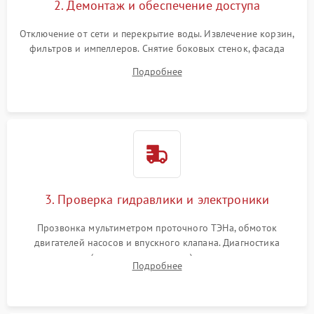
2. Демонтаж и обеспечение доступа
Отключение от сети и перекрытие воды. Извлечение корзин,
фильтров и импеллеров. Снятие боковых стенок, фасада
дверцы или нижнего поддона для прямого доступа к
Подробнее
циркуляционному насосу, ТЭНу и сливной помпе.
3. Проверка гидравлики и электроники
Прозвонка мультиметром проточного ТЭНа, обмоток
двигателей насосов и впускного клапана. Диагностика
прессостата (датчика уровня воды), датчика мутности,
Подробнее
концевика дверцы и электронного модуля управления.