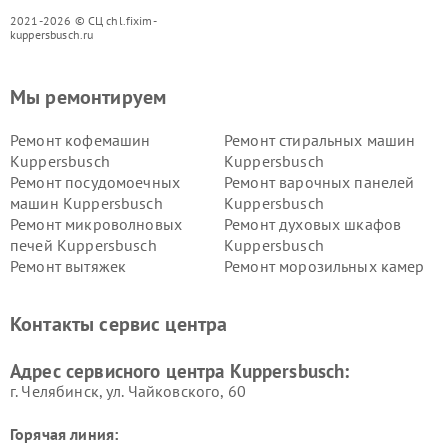
2021-2026 © СЦ chl.fixim-
kuppersbusch.ru
Мы ремонтируем
Ремонт кофемашин
Ремонт стиральных машин
Kuppersbusch
Kuppersbusch
Ремонт посудомоечных
Ремонт варочных панелей
машин Kuppersbusch
Kuppersbusch
Ремонт микроволновых
Ремонт духовых шкафов
печей Kuppersbusch
Kuppersbusch
Ремонт вытяжек
Ремонт морозильных камер
Kuppersbusch
Kuppersbusch
Ремонт холодильников
Ремонт промышленных
Контакты сервис центра
Kuppersbusch
вакуумных упаковщиков
Kuppersbusch
Адрес сервисного центра Kuppersbusch:
Ремонт сушильных машин Kuppersbusch
г. Челябинск, ул. Чайковского, 60
Горячая линия: