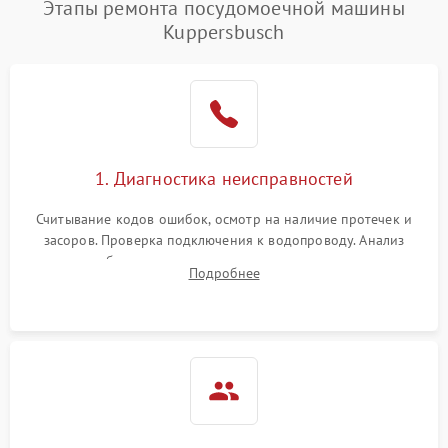
Этапы ремонта посудомоечной машины
1800 ₽
Подробнее →
воды
Kuppersbusch
Не работает сушилка
2100 ₽
Подробнее →
Сбои в работе таймера
1700 ₽
Подробнее →
Проблемы с
2100 ₽
Подробнее →
1. Диагностика неисправностей
циркуляционным насосом
Считывание кодов ошибок, осмотр на наличие протечек и
засоров. Проверка подключения к водопроводу. Анализ
жалоб на отсутствие слива, нагрева, вращения
Подробнее
разбрызгивателей или срабатывание системы защиты
аквастоп.