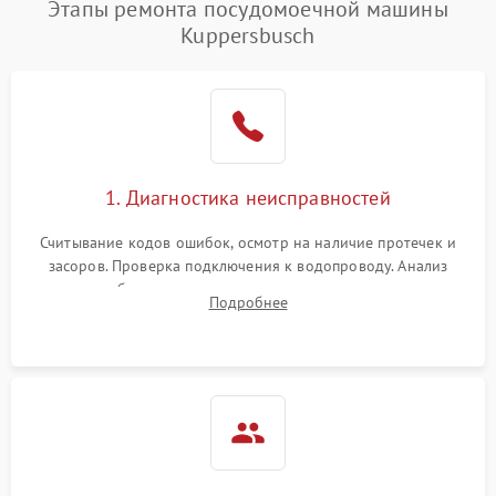
Этапы ремонта посудомоечной машины
1800 ₽
Подробнее →
воды
Kuppersbusch
Не работает сушилка
2100 ₽
Подробнее →
Сбои в работе таймера
1700 ₽
Подробнее →
Проблемы с
2100 ₽
Подробнее →
1. Диагностика неисправностей
циркуляционным насосом
Считывание кодов ошибок, осмотр на наличие протечек и
засоров. Проверка подключения к водопроводу. Анализ
жалоб на отсутствие слива, нагрева, вращения
Подробнее
разбрызгивателей или срабатывание системы защиты
аквастоп.