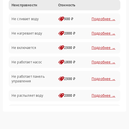
Неисправности
Стоимость
Управление
Не сливает воду
500 ₽
Подробнее →
Электропитание
Не нагревает воду
2000 ₽
Подробнее →
Датчики
Не включается
2500 ₽
Подробнее →
Нагрев
Не работает насос
1800 ₽
Подробнее →
Вода
Не работает панель
Гигиена
2500 ₽
Подробнее →
управления
Программное обеспечение
Не распыляет воду
2000 ₽
Подробнее →
Не запускается цикл
1800 ₽
Подробнее →
стирки
Проблемы с набором