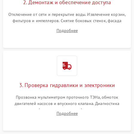
2. Демонтаж и обеспечение доступа
Отключение от сети и перекрытие воды. Извлечение корзин,
фильтров и импеллеров. Снятие боковых стенок, фасада
дверцы или нижнего поддона для прямого доступа к
Подробнее
циркуляционному насосу, ТЭНу и сливной помпе.
3. Проверка гидравлики и электроники
Прозвонка мультиметром проточного ТЭНа, обмоток
двигателей насосов и впускного клапана. Диагностика
прессостата (датчика уровня воды), датчика мутности,
Подробнее
концевика дверцы и электронного модуля управления.