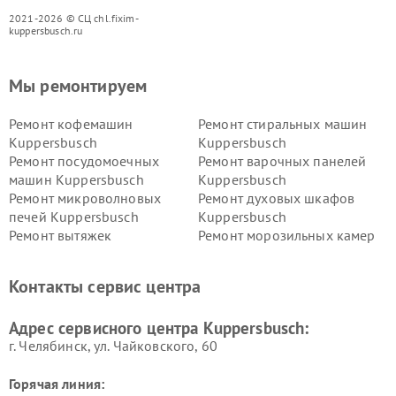
2021-2026 © СЦ chl.fixim-
kuppersbusch.ru
Мы ремонтируем
Ремонт кофемашин
Ремонт стиральных машин
Kuppersbusch
Kuppersbusch
Ремонт посудомоечных
Ремонт варочных панелей
машин Kuppersbusch
Kuppersbusch
Ремонт микроволновых
Ремонт духовых шкафов
печей Kuppersbusch
Kuppersbusch
Ремонт вытяжек
Ремонт морозильных камер
Kuppersbusch
Kuppersbusch
Ремонт холодильников
Ремонт промышленных
Контакты сервис центра
Kuppersbusch
вакуумных упаковщиков
Kuppersbusch
Адрес сервисного центра Kuppersbusch:
Ремонт сушильных машин Kuppersbusch
г. Челябинск, ул. Чайковского, 60
Горячая линия: