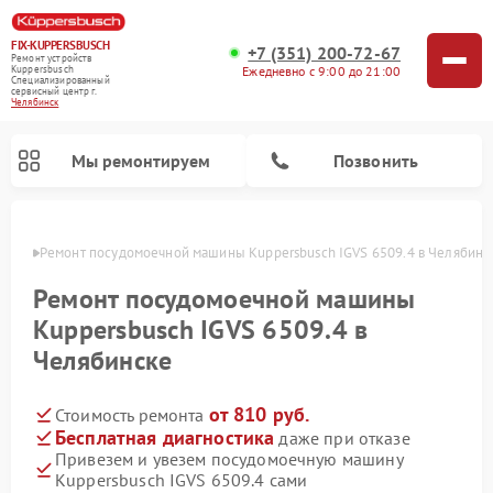
FIX-KUPPERSBUSCH
+7 (351) 200-72-67
Ремонт устройств
Ежедневно с 9:00 до 21:00
Kuppersbusch
Специализированный
cервисный центр г.
Челябинск
Мы ремонтируем
Позвонить
инске
Ремонт посудомоечной машины Kuppersbusch IGVS 6509.4 в Челябинс
Ремонт посудомоечной машины
Kuppersbusch IGVS 6509.4 в
Челябинске
от 810 руб.
Стоимость ремонта
Бесплатная диагностика
даже при отказе
Привезем и увезем посудомоечную машину
Ремонт кофемашин Kuppersbusch
Ремонт варочных панелей Kuppersbusch
Ремонт духовых шкафов Kuppersbusch
Ремонт морозильных камер Kuppersbusch
Ремонт промышленных вакуумных упаковщиков Kuppersbusch
Ремонт стиральных машин Kuppersbusch
Ремонт микроволновых печей Kuppersbusch
Ремонт холодильников Kuppersbusch
Ремонт сушильных машин Kuppersbusch
Kuppersbusch IGVS 6509.4 сами