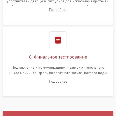
уплотнителей дверцы и патрубков для исключения протечек.
Надежная фиксация хомутов гидравлической системы,
Подробнее
сборка корпуса и установка датчика поплавка.
6. Финальное тестирование
Подключение к коммуникациям и запуск интенсивного
цикла мойки. Контроль корректного залива, нагрева воды
до нужной температуры, отсутствия посторонних шумов,
Подробнее
штатного слива и абсолютной сухости в поддоне.