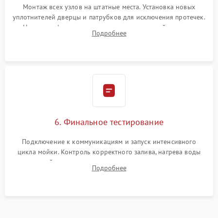
Монтаж всех узлов на штатные места. Установка новых
уплотнителей дверцы и патрубков для исключения протечек.
Надежная фиксация хомутов гидравлической системы,
Подробнее
сборка корпуса и установка датчика поплавка.
6. Финальное тестирование
Подключение к коммуникациям и запуск интенсивного
цикла мойки. Контроль корректного залива, нагрева воды
до нужной температуры, отсутствия посторонних шумов,
Подробнее
штатного слива и абсолютной сухости в поддоне.