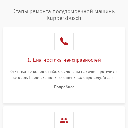
Этапы ремонта посудомоечной машины
Kuppersbusch
1. Диагностика неисправностей
Считывание кодов ошибок, осмотр на наличие протечек и
засоров. Проверка подключения к водопроводу. Анализ
жалоб на отсутствие слива, нагрева, вращения
Подробнее
разбрызгивателей или срабатывание системы защиты
аквастоп.