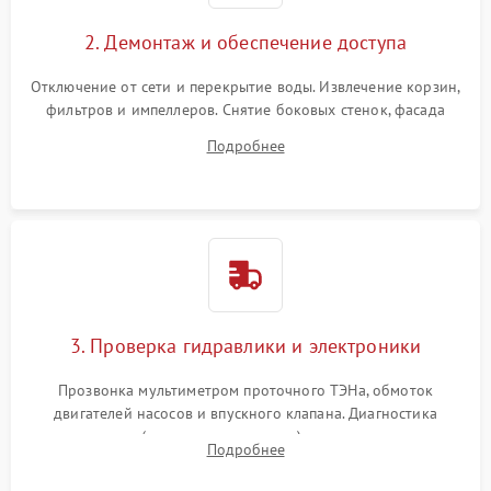
2. Демонтаж и обеспечение доступа
Отключение от сети и перекрытие воды. Извлечение корзин,
фильтров и импеллеров. Снятие боковых стенок, фасада
дверцы или нижнего поддона для прямого доступа к
Подробнее
циркуляционному насосу, ТЭНу и сливной помпе.
3. Проверка гидравлики и электроники
Прозвонка мультиметром проточного ТЭНа, обмоток
двигателей насосов и впускного клапана. Диагностика
прессостата (датчика уровня воды), датчика мутности,
Подробнее
концевика дверцы и электронного модуля управления.