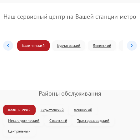
Наш сервисный центр на Вашей станции метро
Калининский
Курчатовский
Ленинский
Металлур
Районы обслуживания
Калининский
Курчатовский
Ленинский
Металлургический
Советский
Тракторозаводский
Центральный