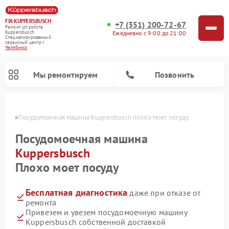
FIX-KUPPERSBUSCH
+7 (351) 200-72-67
Ремонт устройств
Ежедневно с 9:00 до 21:00
Kuppersbusch
Специализированный
cервисный центр г.
Челябинск
Мы ремонтируем
Позвонить
инске
Посудомоечная машина Kuppersbusch плохо моет посуду
Посудомоечная машина
Kuppersbusch
Плохо моет посуду
Бесплатная диагностика
даже при отказе от
ремонта
Привезем и увезем посудомоечную машину
Ремонт кофемашин Kuppersbusch
Ремонт варочных панелей Kuppersbusch
Ремонт духовых шкафов Kuppersbusch
Ремонт морозильных камер Kuppersbusch
Ремонт промышленных вакуумных упаковщиков Kuppersbusch
Ремонт стиральных машин Kuppersbusch
Ремонт микроволновых печей Kuppersbusch
Ремонт холодильников Kuppersbusch
Ремонт сушильных машин Kuppersbusch
Kuppersbusch собственной доставкой