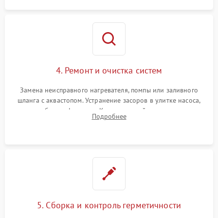
4. Ремонт и очистка систем
Замена неисправного нагревателя, помпы или заливного
шланга с аквастопом. Устранение засоров в улитке насоса,
патрубках и фильтрах. Компонентный ремонт платы
Подробнее
управления, восстановление поврежденной проводки.
5. Сборка и контроль герметичности