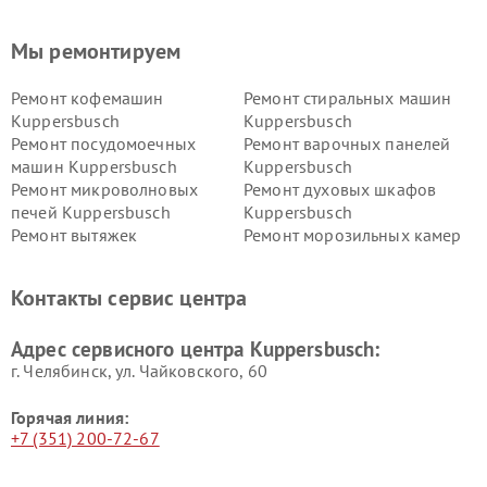
Мы ремонтируем
Ремонт кофемашин
Ремонт стиральных машин
Kuppersbusch
Kuppersbusch
Ремонт посудомоечных
Ремонт варочных панелей
машин Kuppersbusch
Kuppersbusch
Ремонт микроволновых
Ремонт духовых шкафов
печей Kuppersbusch
Kuppersbusch
Ремонт вытяжек
Ремонт морозильных камер
Kuppersbusch
Kuppersbusch
Ремонт холодильников
Ремонт промышленных
Контакты сервис центра
Kuppersbusch
вакуумных упаковщиков
Kuppersbusch
Адрес сервисного центра Kuppersbusch:
Ремонт сушильных машин Kuppersbusch
г. Челябинск, ул. Чайковского, 60
Горячая линия:
+7 (351) 200-72-67