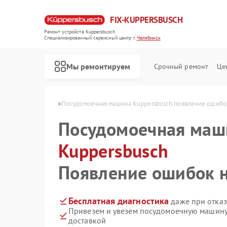
FIX-KUPPERSBUSCH
Ремонт устройств Kuppersbusch
Специализированный cервисный центр г.
Челябинск
Мы ремонтируем
Срочный ремонт
Це
busch в Челябинске
Посудомоечная машина Kuppersbusch появление ошибо
Посудомоечная маш
Kuppersbusch
Появление ошибок н
Бесплатная диагностика
даже при отказ
Привезем и увезем посудомоечную машину
доставкой
Ремонт кофемашин Kuppersbusch
Ремонт стиральных машин Kuppersbusch
Ремонт варочных панелей Kuppersbusch
Ремонт микроволновых печей Kuppersbusch
Ремонт духовых шкафов Kuppersbusch
Ремонт вытяжек Kuppersbusch
Ремонт морозильных камер Kuppersbusch
Ремонт холодильников Kuppersbusch
Ремонт промышленных вакуумных упаковщиков Kuppersbusch
Ремонт сушильных машин Kuppersbusch