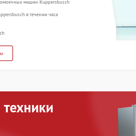
удомоечных машин Kuppersbusch
persbusch в течении часа
ch
ны
 техники