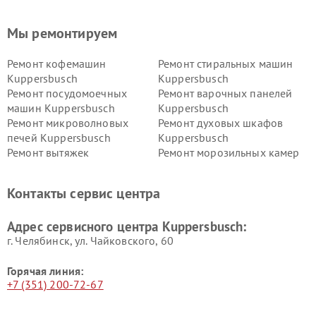
Мы ремонтируем
Ремонт кофемашин
Ремонт стиральных машин
Kuppersbusch
Kuppersbusch
Ремонт посудомоечных
Ремонт варочных панелей
машин Kuppersbusch
Kuppersbusch
Ремонт микроволновых
Ремонт духовых шкафов
печей Kuppersbusch
Kuppersbusch
Ремонт вытяжек
Ремонт морозильных камер
Kuppersbusch
Kuppersbusch
Ремонт холодильников
Ремонт промышленных
Контакты сервис центра
Kuppersbusch
вакуумных упаковщиков
Kuppersbusch
Адрес сервисного центра Kuppersbusch:
Ремонт сушильных машин Kuppersbusch
г. Челябинск, ул. Чайковского, 60
Горячая линия:
+7 (351) 200-72-67