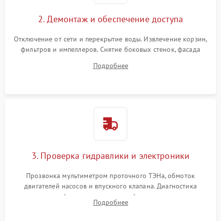
2. Демонтаж и обеспечение доступа
Отключение от сети и перекрытие воды. Извлечение корзин,
фильтров и импеллеров. Снятие боковых стенок, фасада
дверцы или нижнего поддона для прямого доступа к
Подробнее
циркуляционному насосу, ТЭНу и сливной помпе.
3. Проверка гидравлики и электроники
Прозвонка мультиметром проточного ТЭНа, обмоток
двигателей насосов и впускного клапана. Диагностика
прессостата (датчика уровня воды), датчика мутности,
Подробнее
концевика дверцы и электронного модуля управления.