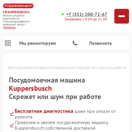
FIX-KUPPERSBUSCH
+7 (351) 200-72-67
Ремонт устройств
Ежедневно с 9:00 до 21:00
Kuppersbusch
Специализированный
cервисный центр г.
Челябинск
Мы ремонтируем
Позвонить
инске
Посудомоечная машина Kuppersbusch скрежет или шум при работе
Посудомоечная машина
Kuppersbusch
Скрежет или шум при работе
Бесплатная диагностика
даже при отказе от
ремонта
Привезем и увезем посудомоечную машину
Ремонт кофемашин Kuppersbusch
Ремонт варочных панелей Kuppersbusch
Ремонт духовых шкафов Kuppersbusch
Ремонт морозильных камер Kuppersbusch
Ремонт промышленных вакуумных упаковщиков Kuppersbusch
Ремонт стиральных машин Kuppersbusch
Ремонт микроволновых печей Kuppersbusch
Ремонт холодильников Kuppersbusch
Ремонт сушильных машин Kuppersbusch
Kuppersbusch собственной доставкой