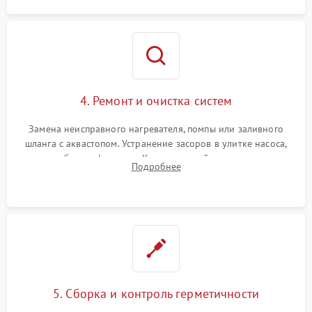
4. Ремонт и очистка систем
Замена неисправного нагревателя, помпы или заливного
шланга с аквастопом. Устранение засоров в улитке насоса,
патрубках и фильтрах. Компонентный ремонт платы
Подробнее
управления, восстановление поврежденной проводки.
5. Сборка и контроль герметичности