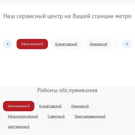
Наш сервисный центр на Вашей станции метро
Калининский
Курчатовский
Ленинский
Металлур
Районы обслуживания
Калининский
Курчатовский
Ленинский
Металлургический
Советский
Тракторозаводский
Центральный