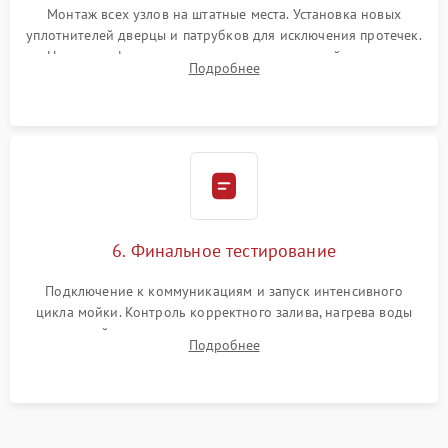
Монтаж всех узлов на штатные места. Установка новых
уплотнителей дверцы и патрубков для исключения протечек.
Надежная фиксация хомутов гидравлической системы,
Подробнее
сборка корпуса и установка датчика поплавка.
6. Финальное тестирование
Подключение к коммуникациям и запуск интенсивного
цикла мойки. Контроль корректного залива, нагрева воды
до нужной температуры, отсутствия посторонних шумов,
Подробнее
штатного слива и абсолютной сухости в поддоне.