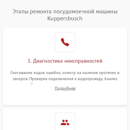
Этапы ремонта посудомоечной машины
Kuppersbusch
1. Диагностика неисправностей
Считывание кодов ошибок, осмотр на наличие протечек и
засоров. Проверка подключения к водопроводу. Анализ
жалоб на отсутствие слива, нагрева, вращения
Подробнее
разбрызгивателей или срабатывание системы защиты
аквастоп.