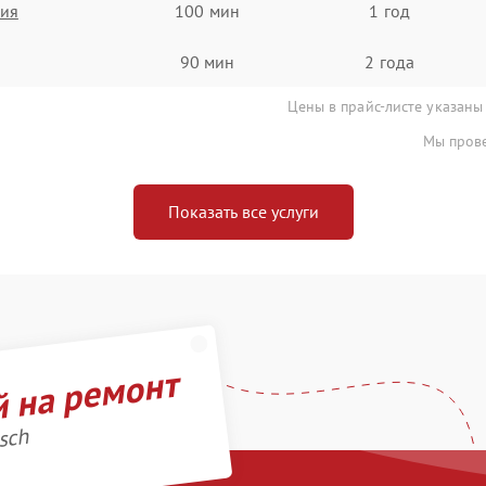
ния
100 мин
1 год
90 мин
2 года
Цены в прайс-листе указаны
Мы прове
Показать все услуги
й на ремонт
sch