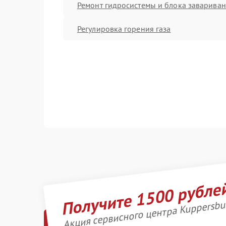
Ремонт гидросистемы и блока заварива
Регулировка горения газа
Получите 1500 рубле
Акция сервисного центра Kuppersbu