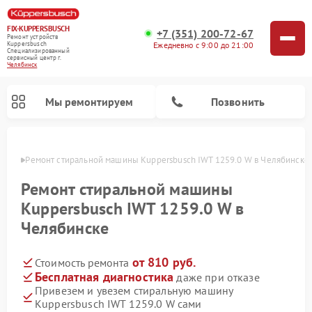
FIX-KUPPERSBUSCH
+7 (351) 200-72-67
Ремонт устройств
Ежедневно с 9:00 до 21:00
Kuppersbusch
Специализированный
cервисный центр г.
Челябинск
Мы ремонтируем
Позвонить
инске
Ремонт стиральной машины Kuppersbusch IWT 1259.0 W в Челябинске
Ремонт стиральной машины
Kuppersbusch IWT 1259.0 W в
Челябинске
от 810 руб.
Стоимость ремонта
Бесплатная диагностика
даже при отказе
Привезем и увезем стиральную машину
Ремонт кофемашин Kuppersbusch
Ремонт варочных панелей Kuppersbusch
Ремонт духовых шкафов Kuppersbusch
Ремонт морозильных камер Kuppersbusch
Ремонт промышленных вакуумных упаковщиков Kuppersbusch
Ремонт посудомоечных машин Kuppersbusch
Ремонт микроволновых печей Kuppersbusch
Ремонт холодильников Kuppersbusch
Ремонт сушильных машин Kuppersbusch
Kuppersbusch IWT 1259.0 W сами