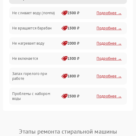
Не сливает воду (помпа)
2500 ₽
Подробнее →
Водоснабжение
Не вращается барабан
1500 ₽
Подробнее →
Слив
Не нагревает воду
2000 ₽
Подробнее →
Программное обеспечение
Не включается
1500 ₽
Подробнее →
Запах горелого при
1800 ₽
Подробнее →
работе
Проблемы с набором
2500 ₽
Подробнее →
воды
Замена ТЭНа
2200 ₽
Подробнее →
Замена платы управления
2200 ₽
Подробнее →
Этапы ремонта стиральной машины