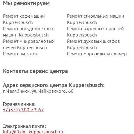
Мы ремонтируем
Ремонт кофемашин
Ремонт стиральных машин
Kuppersbusch
Kuppersbusch
Ремонт посудомоечных
Ремонт варочных панелей
машин Kuppersbusch
Kuppersbusch
Ремонт микроволновых
Ремонт духовых шкафов
печей Kuppersbusch
Kuppersbusch
Ремонт вытяжек
Ремонт морозильных камер
Kuppersbusch
Kuppersbusch
Ремонт холодильников
Ремонт промышленных
Контакты сервис центра
Kuppersbusch
вакуумных упаковщиков
Kuppersbusch
Адрес сервисного центра Kuppersbusch:
Ремонт сушильных машин Kuppersbusch
г. Челябинск, ул. Чайковского, 60
Горячая линия:
+7 (351) 200-72-67
Электронная почта:
info@fixim-kuppersbusch.ru