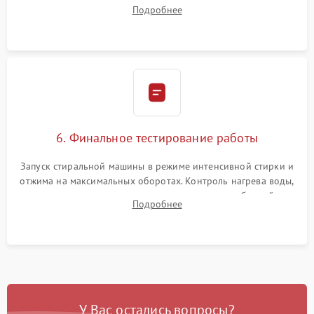
надежной фиксацией хомутами. Обработка стыков
Подробнее
герметиком для предотвращения возможных протечек воды.
6. Финальное тестирование работы
Запуск стиральной машины в режиме интенсивной стирки и
отжима на максимальных оборотах. Контроль нагрева воды,
корректности слива, отсутствия излишних вибраций,
Подробнее
посторонних стуков и протечек под корпусом.
У Вас остались вопросы?