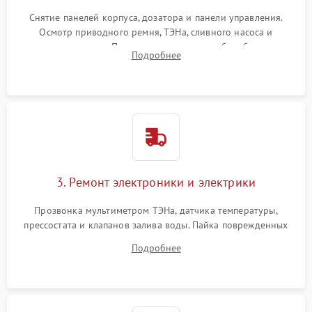
Снятие панелей корпуса, дозатора и панели управления.
Осмотр приводного ремня, ТЭНа, сливного насоса и
амортизаторов. Проверка подшипников барабана и
Подробнее
крестовины на износ, а манжеты люка на разрывы.
3. Ремонт электроники и электрики
Прозвонка мультиметром ТЭНа, датчика температуры,
прессостата и клапанов залива воды. Пайка поврежденных
дорожек или замена симисторов на плате управления.
Подробнее
Восстановление целостности проводки и контактов.