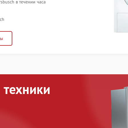
busch в течении часа
ch
ны
 техники