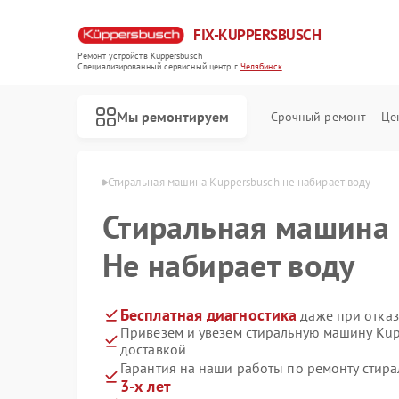
FIX-KUPPERSBUSCH
Ремонт устройств Kuppersbusch
Специализированный cервисный центр г.
Челябинск
Мы ремонтируем
Срочный ремонт
Це
busch в Челябинске
Стиральная машина Kuppersbusch не набирает воду
Стиральная машина
Не набирает воду
Бесплатная диагностика
даже при отказ
Привезем и увезем стиральную машину Kup
доставкой
Гарантия на наши работы по ремонту сти
3-х лет
Ремонт кофемашин Kuppersbusch
Ремонт посудомоечных машин Kuppersbusch
Ремонт варочных панелей Kuppersbusch
Ремонт микроволновых печей Kuppersbusch
Ремонт духовых шкафов Kuppersbusch
Ремонт вытяжек Kuppersbusch
Ремонт морозильных камер Kuppersbusch
Ремонт холодильников Kuppersbusch
Ремонт промышленных вакуумных упаковщиков Kuppersbusch
Ремонт сушильных машин Kuppersbusch