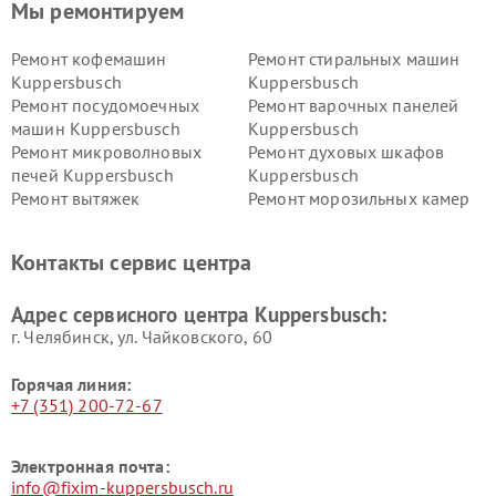
Мы ремонтируем
Ремонт кофемашин
Ремонт стиральных машин
Kuppersbusch
Kuppersbusch
Ремонт посудомоечных
Ремонт варочных панелей
машин Kuppersbusch
Kuppersbusch
Ремонт микроволновых
Ремонт духовых шкафов
печей Kuppersbusch
Kuppersbusch
Ремонт вытяжек
Ремонт морозильных камер
Kuppersbusch
Kuppersbusch
Ремонт холодильников
Ремонт промышленных
Контакты сервис центра
Kuppersbusch
вакуумных упаковщиков
Kuppersbusch
Адрес сервисного центра Kuppersbusch:
Ремонт сушильных машин Kuppersbusch
г. Челябинск, ул. Чайковского, 60
Горячая линия:
+7 (351) 200-72-67
Электронная почта:
info@fixim-kuppersbusch.ru