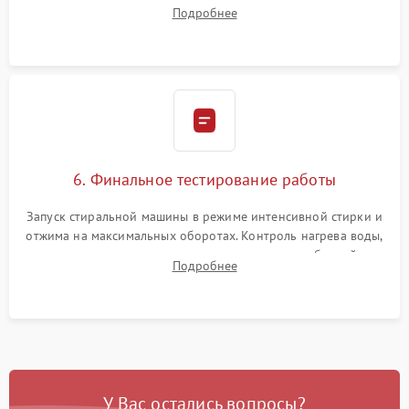
надежной фиксацией хомутами. Обработка стыков
Подробнее
герметиком для предотвращения возможных протечек воды.
6. Финальное тестирование работы
Запуск стиральной машины в режиме интенсивной стирки и
отжима на максимальных оборотах. Контроль нагрева воды,
корректности слива, отсутствия излишних вибраций,
Подробнее
посторонних стуков и протечек под корпусом.
У Вас остались вопросы?