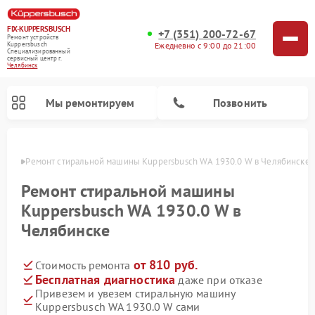
FIX-KUPPERSBUSCH
+7 (351) 200-72-67
Ремонт устройств
Ежедневно с 9:00 до 21:00
Kuppersbusch
Специализированный
cервисный центр г.
Челябинск
Мы ремонтируем
Позвонить
инске
Ремонт стиральной машины Kuppersbusch WA 1930.0 W в Челябинске
Ремонт стиральной машины
Kuppersbusch WA 1930.0 W в
Челябинске
от 810 руб.
Стоимость ремонта
Бесплатная диагностика
даже при отказе
Привезем и увезем стиральную машину
Ремонт кофемашин Kuppersbusch
Ремонт варочных панелей Kuppersbusch
Ремонт духовых шкафов Kuppersbusch
Ремонт морозильных камер Kuppersbusch
Ремонт промышленных вакуумных упаковщиков Kuppersbusch
Ремонт посудомоечных машин Kuppersbusch
Ремонт микроволновых печей Kuppersbusch
Ремонт холодильников Kuppersbusch
Ремонт сушильных машин Kuppersbusch
Kuppersbusch WA 1930.0 W сами