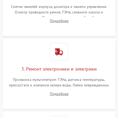
Снятие панелей корпуса, дозатора и панели управления.
Осмотр приводного ремня, ТЭНа, сливного насоса и
амортизаторов. Проверка подшипников барабана и
Подробнее
крестовины на износ, а манжеты люка на разрывы.
3. Ремонт электроники и электрики
Прозвонка мультиметром ТЭНа, датчика температуры,
прессостата и клапанов залива воды. Пайка поврежденных
дорожек или замена симисторов на плате управления.
Подробнее
Восстановление целостности проводки и контактов.