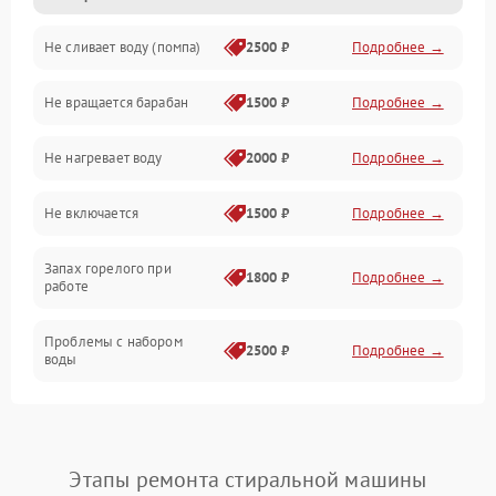
Не сливает воду (помпа)
2500 ₽
Подробнее →
Водоснабжение
Не вращается барабан
1500 ₽
Подробнее →
Слив
Не нагревает воду
2000 ₽
Подробнее →
Программное обеспечение
Не включается
1500 ₽
Подробнее →
Запах горелого при
1800 ₽
Подробнее →
работе
Проблемы с набором
2500 ₽
Подробнее →
воды
Замена ТЭНа
2200 ₽
Подробнее →
Замена платы управления
2200 ₽
Подробнее →
Этапы ремонта стиральной машины