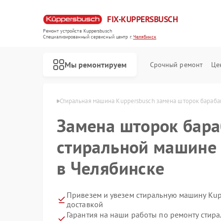
FIX-KUPPERSBUSCH
Ремонт устройств Kuppersbusch
Специализированный cервисный центр г.
Челябинск
Мы ремонтируем
Срочный ремонт
Це
busch в Челябинске
Стиральная машина Kuppersbusch замена шторок бараба
Замена шторок бара
стиральной машине 
в Челябинске
Привезем и увезем стиральную машину Kup
доставкой
Гарантия на наши работы по ремонту сти
Ремонт кофемашин Kuppersbusch
Ремонт посудомоечных машин Kuppersbusch
Ремонт варочных панелей Kuppersbusch
Ремонт микроволновых печей Kuppersbusch
Ремонт духовых шкафов Kuppersbusch
Ремонт вытяжек Kuppersbusch
Ремонт морозильных камер Kuppersbusch
Ремонт холодильников Kuppersbusch
Ремонт промышленных вакуумных упаковщиков Kuppersbusch
Ремонт сушильных машин Kuppersbusch