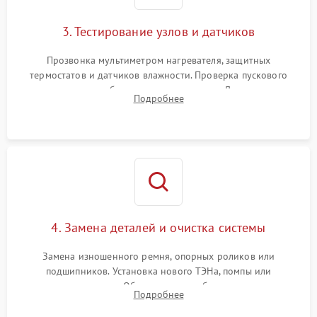
3. Тестирование узлов и датчиков
Прозвонка мультиметром нагревателя, защитных
термостатов и датчиков влажности. Проверка пускового
конденсатора, обмоток мотора и помпы. Для машин с
Подробнее
тепловым насосом — диагностика работы компрессора и
оценка циркуляции хладагента.
4. Замена деталей и очистка системы
Замена изношенного ремня, опорных роликов или
подшипников. Установка нового ТЭНа, помпы или
термодатчиков. Обязательная глубокая очистка
Подробнее
конденсатора, крыльчатки вентилятора и воздуховодов от
ворса. Восстановление платы управления.