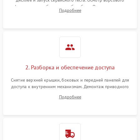
дисплее и запуск сервисного теста. Осмотр ворсового
фильтра, теплообменника и барабана. Опрос клиента о
Подробнее
неисправностях (не сушит, не крутит барабан, сильно шумит
или выдает ошибку).
2. Разборка и обеспечение доступа
Снятие верхней крышки, боковых и передней панелей для
доступа к внутренним механизмам. Демонтаж приводного
ремня, панели управления и защитных кожухов.
Подробнее
Обеспечение свободного доступа к ТЭНу, компрессору,
двигателю и дренажной помпе.