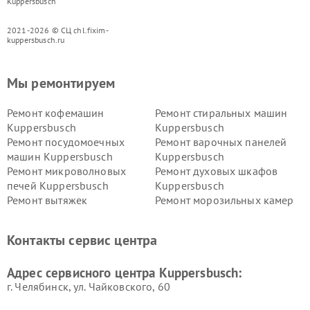
Kuppersbusch
2021-2026 © СЦ chl.fixim-
kuppersbusch.ru
Мы ремонтируем
Ремонт кофемашин
Ремонт стиральных машин
Kuppersbusch
Kuppersbusch
Ремонт посудомоечных
Ремонт варочных панелей
машин Kuppersbusch
Kuppersbusch
Ремонт микроволновых
Ремонт духовых шкафов
печей Kuppersbusch
Kuppersbusch
Ремонт вытяжек
Ремонт морозильных камер
Kuppersbusch
Kuppersbusch
Ремонт холодильников
Ремонт промышленных
Контакты сервис центра
Kuppersbusch
вакуумных упаковщиков
Kuppersbusch
Адрес сервисного центра Kuppersbusch:
Ремонт сушильных машин Kuppersbusch
г. Челябинск, ул. Чайковского, 60