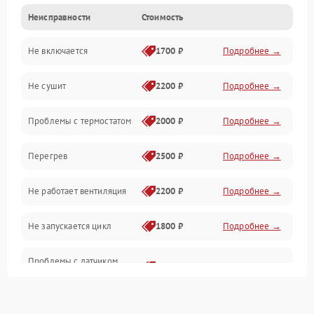
Неисправности
Стоимость
Нагрев
Не включается
1700 ₽
Подробнее →
Механические повреждения
Не сушит
2200 ₽
Подробнее →
Оптика
Проблемы с термостатом
2000 ₽
Подробнее →
Программное обеспечение
Перегрев
2500 ₽
Подробнее →
Датчики
Не работает вентиляция
2200 ₽
Подробнее →
Безопасность
Не запускается цикл
1800 ₽
Подробнее →
Проблемы с датчиком
2500 ₽
Подробнее →
влажности
Не работает нагреватель
2500 ₽
Подробнее →