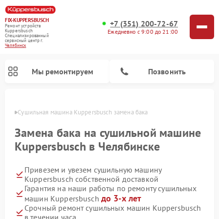
FIX-KUPPERSBUSCH
+7 (351) 200-72-67
Ремонт устройств
Ежедневно с 9:00 до 21:00
Kuppersbusch
Специализированный
cервисный центр г.
Челябинск
Мы ремонтируем
Позвонить
инске
Сушильная машина Kuppersbusch замена бака
Замена бака на сушильной машине
Kuppersbusch в Челябинске
Привезем и увезем сушильную машину
Kuppersbusch собственной доставкой
Гарантия на наши работы по ремонту сушильных
до 3-х лет
машин Kuppersbusch
Ремонт кофемашин Kuppersbusch
Ремонт посудомоечных машин Kuppersbusch
Ремонт микроволновых печей Kuppersbusch
Ремонт холодильников Kuppersbusch
Ремонт стиральных машин Kuppersbusch
Ремонт варочных панелей Kuppersbusch
Ремонт духовых шкафов Kuppersbusch
Ремонт морозильных камер Kuppersbusch
Ремонт промышленных вакуумных упаковщиков Kuppersbusch
Срочный ремонт сушильных машин Kuppersbusch
в течении часа