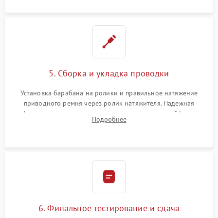
5. Сборка и укладка проводки
Установка барабана на ролики и правильное натяжение
приводного ремня через ролик натяжителя. Надежная
фиксация всех узлов, подключение клемм и шлейфов к
Подробнее
модулю управления. Монтаж корпусных панелей, люка и
верхней крышки устройства.
6. Финальное тестирование и сдача