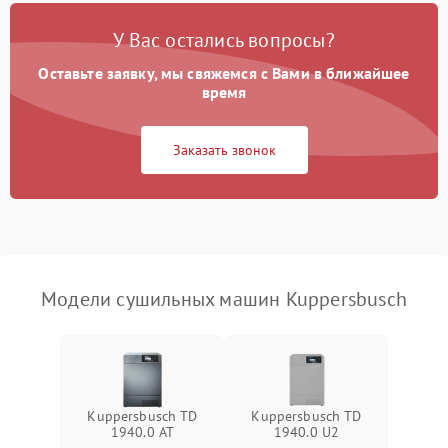
У Вас остались вопросы?
Проблемы с блоком
1800 ₽
Подробнее →
управления
Оставьте заявку, мы свяжемся с Вами в ближайшее
время
Не завершает программу
1500 ₽
Подробнее →
Заказать звонок
Зависает программа
1500 ₽
Подробнее →
Ошибка на дисплее
1290 ₽
Подробнее →
Модели сушильных машин Kuppersbusch
Kuppersbusch TD
Kuppersbusch TD
1940.0 AT
1940.0 U2