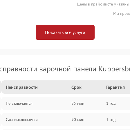
Цены в прайс-листе указаны
Мы прове
Показать все услуги
справности варочной панели Kuppersb
Неисправности
Срок
Гарантия
Не включается
85 мин
1 год
Сам выключается
90 мин
1 год