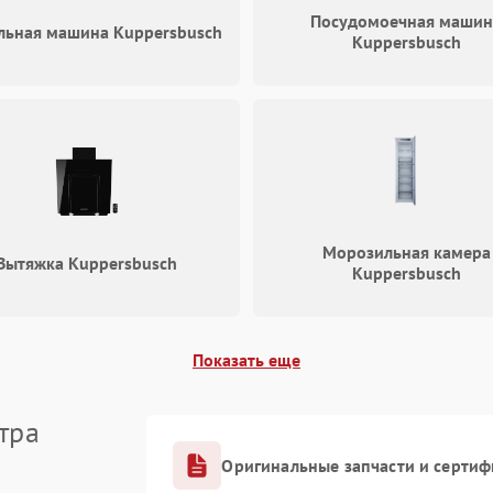
Посудомоечная машин
льная машина Kuppersbusch
Kuppersbusch
Морозильная камера
Вытяжка Kuppersbusch
Kuppersbusch
Показать еще
тра
Оригинальные запчасти и серти