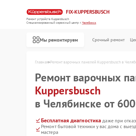
FIX-KUPPERSBUSCH
Ремонт устройств Kuppersbusch
Специализированный cервисный центр г.
Челябинск
Мы ремонтируем
Срочный ремонт
Це
Главная
Ремонт варочных панелей Kuppersbusch в Челяб
Ремонт варочных п
Kuppersbusch
в Челябинске от 600
Бесплатная диагностика
даже при отказ
Ремонт бытовой техники у вас дома с вые
мастера
Ремонт кофемашин Kuppersbusch
Ремонт стиральных машин Kuppersbusch
Ремонт посудомоечных машин Kuppersbusch
Ремонт микроволновых печей Kuppersbusch
Ремонт духовых шкафов Kuppersbusch
Ремонт вытяжек Kuppersbusch
Ремонт морозильных камер Kuppersbusch
Ремонт холодильников Kuppersbusch
Ремонт промышленных вакуумных упаковщиков Kuppersbusch
Ремонт сушильных машин Kuppersbusch