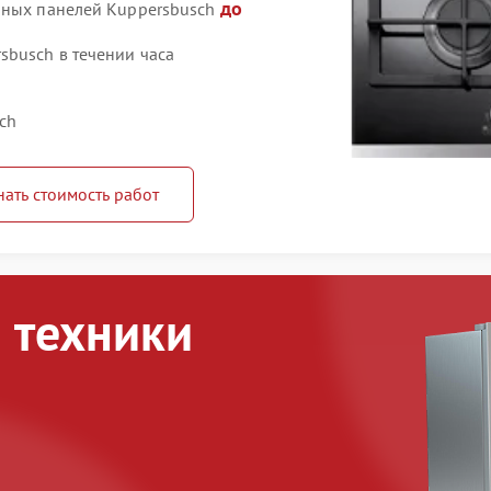
до
чных панелей Kuppersbusch
busch в течении часа
ch
нать стоимость работ
 техники