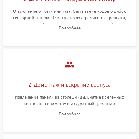
Отключение от сети или газа. Считывание кодов ошибок
сенсорной панели. Осмотр стеклокерамики на трещины,
проверка конфорок на равномерность нагрева. Опрос
Подробнее
клиента о симптомах (не включается, не видит посуду,
щелкает).
2. Демонтаж и вскрытие корпуса
Извлечение панели из столешницы. Снятие крепежных
винтов по периметру и аккуратный демонтаж
стеклокерамической поверхности. Отсоединение шлейфов
Подробнее
сенсорного блока для доступа к силовым платам, катушкам
или ТЭНам.