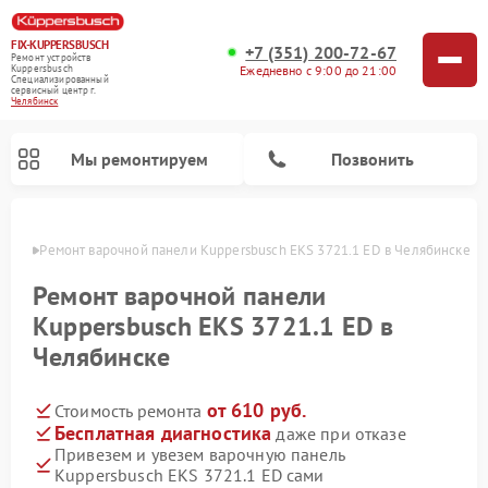
FIX-KUPPERSBUSCH
+7 (351) 200-72-67
Ремонт устройств
Ежедневно с 9:00 до 21:00
Kuppersbusch
Специализированный
cервисный центр г.
Челябинск
Мы ремонтируем
Позвонить
инске
Ремонт варочной панели Kuppersbusch EKS 3721.1 ED в Челябинске
Ремонт варочной панели
Kuppersbusch EKS 3721.1 ED в
Челябинске
от 610 руб.
Стоимость ремонта
Бесплатная диагностика
даже при отказе
Привезем и увезем варочную панель
Ремонт кофемашин Kuppersbusch
Ремонт посудомоечных машин Kuppersbusch
Ремонт духовых шкафов Kuppersbusch
Ремонт морозильных камер Kuppersbusch
Ремонт промышленных вакуумных упаковщиков Kuppersbusch
Ремонт стиральных машин Kuppersbusch
Ремонт микроволновых печей Kuppersbusch
Ремонт холодильников Kuppersbusch
Ремонт сушильных машин Kuppersbusch
Kuppersbusch EKS 3721.1 ED сами