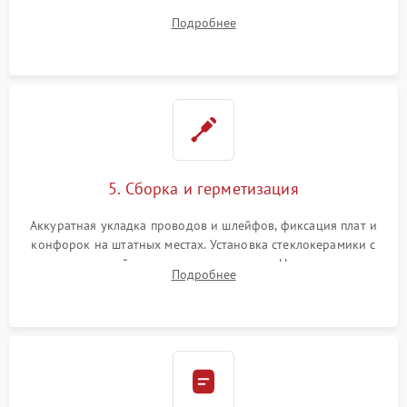
плате управления, восстановление токопроводящих
Подробнее
дорожек. Очистка контактов и замена поврежденной
проводки.
5. Сборка и герметизация
Аккуратная укладка проводов и шлейфов, фиксация плат и
конфорок на штатных местах. Установка стеклокерамики с
проверкой равномерности зазоров. Нанесение
Подробнее
термостойкого герметика или укладка уплотнительной
ленты по контуру.