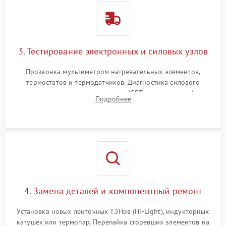
3. Тестирование электронных и силовых узлов
Прозвонка мультиметром нагревательных элементов,
термостатов и термодатчиков. Диагностика силового
модуля, реле, диодных мостов и IGBT-транзисторов (для
Подробнее
индукции). Проверка кранов и газ-контроля (для газовых
панелей).
4. Замена деталей и компонентный ремонт
Установка новых ленточных ТЭНов (Hi-Light), индукторных
катушек или термопар. Перепайка сгоревших элементов на