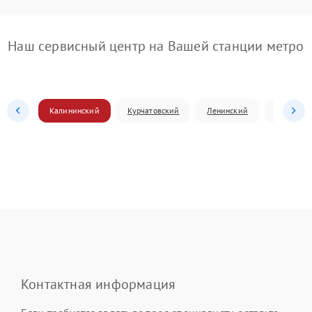
Наш сервисный центр на Вашей станции метро
Калининский
Курчатовский
Ленинский
Металлур
Контактная информация