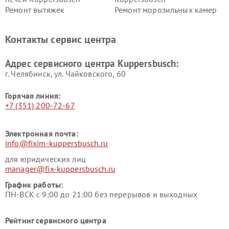
Ремонт вытяжек
Ремонт морозильных камер
Kuppersbusch
Kuppersbusch
Ремонт холодильников
Ремонт промышленных
Контакты сервис центра
Kuppersbusch
вакуумных упаковщиков
Kuppersbusch
Адрес сервисного центра Kuppersbusch:
Ремонт сушильных машин Kuppersbusch
г. Челябинск, ул. Чайковского, 60
Горячая линия:
+7 (351) 200-72-67
Электронная почта:
info@fixim-kuppersbusch.ru
для юридических лиц
manager@fix-kuppersbusch.ru
График работы:
ПН-ВСК с 9:00 до 21:00 без перерывов и выходных
Рейтинг сервисного центра