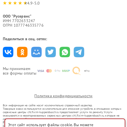
4.9-5.0
ООО "Русервис"
ИНН 7702633247
ОГРН 1077746335776
Поделиться в соц. сетях:
Мы принимаем
все формы оплаты
Политика конфиденциальности
Вся информация на сайте носит исключительно справочный характер.
Товарные знаки используются исключительно для описания устройств, в отношении которых
сервисные центры chl.fixim-kuppersbusch.ru предоставляют услуги по ремонту. Услуги
оказываются в неавторизованных сервисных центрах chl.fixim-kuppersbusch.ru, которые не
связаны с правообладателями товарных знаков или их официальными представителями.
Ремонт осуществляется для устройств, уже введенных в гражданский оборот в соответствии
Этот сайт использует файлы cookie. Вы можете
со статьей 1487 ГК РФ.