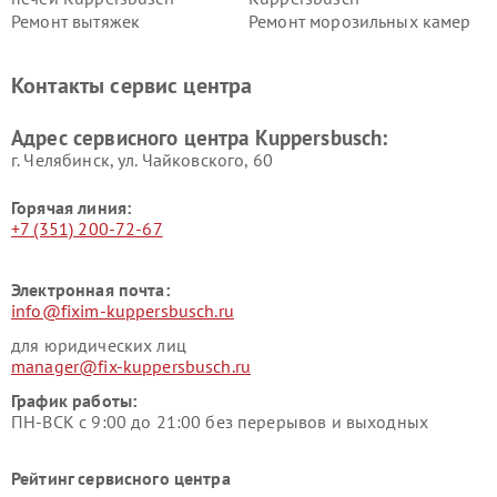
Ремонт вытяжек
Ремонт морозильных камер
Kuppersbusch
Kuppersbusch
Ремонт холодильников
Ремонт промышленных
Контакты сервис центра
Kuppersbusch
вакуумных упаковщиков
Kuppersbusch
Адрес сервисного центра Kuppersbusch:
Ремонт сушильных машин Kuppersbusch
г. Челябинск, ул. Чайковского, 60
Горячая линия:
+7 (351) 200-72-67
Электронная почта:
info@fixim-kuppersbusch.ru
для юридических лиц
manager@fix-kuppersbusch.ru
График работы:
ПН-ВСК с 9:00 до 21:00 без перерывов и выходных
Рейтинг сервисного центра