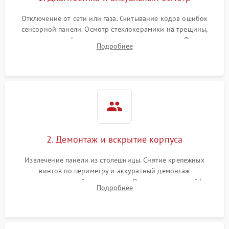
Отключение от сети или газа. Считывание кодов ошибок
сенсорной панели. Осмотр стеклокерамики на трещины,
проверка конфорок на равномерность нагрева. Опрос
Подробнее
клиента о симптомах (не включается, не видит посуду,
щелкает).
2. Демонтаж и вскрытие корпуса
Извлечение панели из столешницы. Снятие крепежных
винтов по периметру и аккуратный демонтаж
стеклокерамической поверхности. Отсоединение шлейфов
Подробнее
сенсорного блока для доступа к силовым платам, катушкам
или ТЭНам.