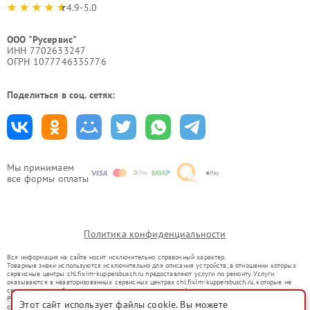
4.9-5.0
ООО "Русервис"
ИНН 7702633247
ОГРН 1077746335776
Поделиться в соц. сетях:
Мы принимаем
все формы оплаты
Политика конфиденциальности
Вся информация на сайте носит исключительно справочный характер.
Товарные знаки используются исключительно для описания устройств, в отношении которых
сервисные центры chl.fixim-kuppersbusch.ru предоставляют услуги по ремонту. Услуги
оказываются в неавторизованных сервисных центрах chl.fixim-kuppersbusch.ru, которые не
связаны с правообладателями товарных знаков или их официальными представителями.
Ремонт осуществляется для устройств, уже введенных в гражданский оборот в соответствии
Этот сайт использует файлы cookie. Вы можете
со статьей 1487 ГК РФ.