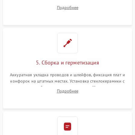
плате управления, восстановление токопроводящих
Подробнее
дорожек. Очистка контактов и замена поврежденной
проводки.
5. Сборка и герметизация
Аккуратная укладка проводов и шлейфов, фиксация плат и
конфорок на штатных местах. Установка стеклокерамики с
проверкой равномерности зазоров. Нанесение
Подробнее
термостойкого герметика или укладка уплотнительной
ленты по контуру.