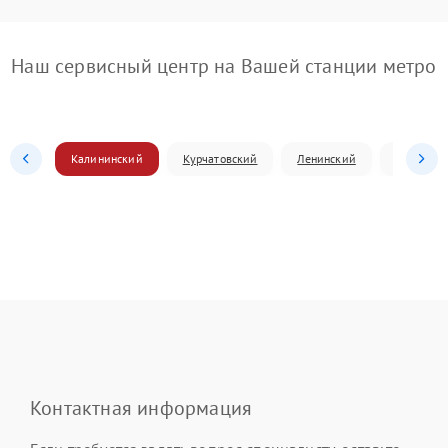
Наш сервисный центр на Вашей станции метро
Калининский
Курчатовский
Ленинский
Металлур
Контактная информация