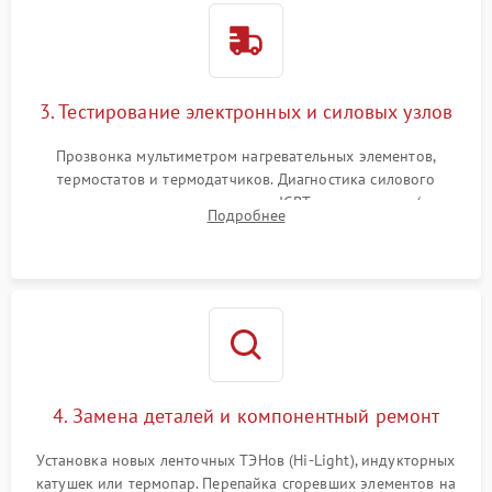
3. Тестирование электронных и силовых узлов
Прозвонка мультиметром нагревательных элементов,
термостатов и термодатчиков. Диагностика силового
модуля, реле, диодных мостов и IGBT-транзисторов (для
Подробнее
индукции). Проверка кранов и газ-контроля (для газовых
панелей).
4. Замена деталей и компонентный ремонт
Установка новых ленточных ТЭНов (Hi-Light), индукторных
катушек или термопар. Перепайка сгоревших элементов на