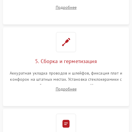
плате управления, восстановление токопроводящих
Подробнее
дорожек. Очистка контактов и замена поврежденной
проводки.
5. Сборка и герметизация
Аккуратная укладка проводов и шлейфов, фиксация плат и
конфорок на штатных местах. Установка стеклокерамики с
проверкой равномерности зазоров. Нанесение
Подробнее
термостойкого герметика или укладка уплотнительной
ленты по контуру.