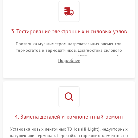
3. Тестирование электронных и силовых узлов
Прозвонка мультиметром нагревательных элементов,
термостатов и термодатчиков. Диагностика силового
модуля, реле, диодных мостов и IGBT-транзисторов (для
Подробнее
индукции). Проверка кранов и газ-контроля (для газовых
панелей).
4. Замена деталей и компонентный ремонт
Установка новых ленточных ТЭНов (Hi-Light), индукторных
катушек или термопар. Перепайка сгоревших элементов на