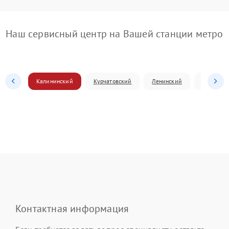
Наш сервисный центр на Вашей станции метро
Калининский
Курчатовский
Ленинский
Металлур
Контактная информация