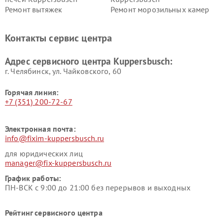
Ремонт вытяжек
Ремонт морозильных камер
Kuppersbusch
Kuppersbusch
Ремонт холодильников
Ремонт промышленных
Контакты сервис центра
Kuppersbusch
вакуумных упаковщиков
Kuppersbusch
Адрес сервисного центра Kuppersbusch:
Ремонт сушильных машин Kuppersbusch
г. Челябинск, ул. Чайковского, 60
Горячая линия:
+7 (351) 200-72-67
Электронная почта:
info@fixim-kuppersbusch.ru
для юридических лиц
manager@fix-kuppersbusch.ru
График работы:
ПН-ВСК с 9:00 до 21:00 без перерывов и выходных
Рейтинг сервисного центра