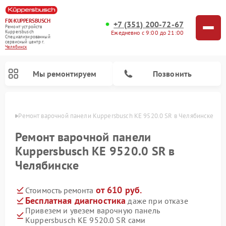
FIX-KUPPERSBUSCH
+7 (351) 200-72-67
Ремонт устройств
Ежедневно с 9:00 до 21:00
Kuppersbusch
Специализированный
cервисный центр г.
Челябинск
Мы ремонтируем
Позвонить
инске
Ремонт варочной панели Kuppersbusch KE 9520.0 SR в Челябинске
Ремонт варочной панели
Kuppersbusch KE 9520.0 SR в
Челябинске
от 610 руб.
Стоимость ремонта
Бесплатная диагностика
даже при отказе
Привезем и увезем варочную панель
Ремонт кофемашин Kuppersbusch
Ремонт посудомоечных машин Kuppersbusch
Ремонт духовых шкафов Kuppersbusch
Ремонт морозильных камер Kuppersbusch
Ремонт промышленных вакуумных упаковщиков Kuppersbusch
Ремонт стиральных машин Kuppersbusch
Ремонт микроволновых печей Kuppersbusch
Ремонт холодильников Kuppersbusch
Ремонт сушильных машин Kuppersbusch
Kuppersbusch KE 9520.0 SR сами