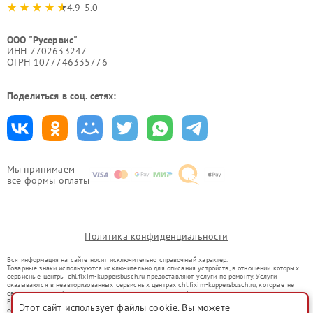
4.9-5.0
ООО "Русервис"
ИНН 7702633247
ОГРН 1077746335776
Поделиться в соц. сетях:
Мы принимаем
все формы оплаты
Политика конфиденциальности
Вся информация на сайте носит исключительно справочный характер.
Товарные знаки используются исключительно для описания устройств, в отношении которых
сервисные центры chl.fixim-kuppersbusch.ru предоставляют услуги по ремонту. Услуги
оказываются в неавторизованных сервисных центрах chl.fixim-kuppersbusch.ru, которые не
связаны с правообладателями товарных знаков или их официальными представителями.
Ремонт осуществляется для устройств, уже введенных в гражданский оборот в соответствии
Этот сайт использует файлы cookie. Вы можете
со статьей 1487 ГК РФ.