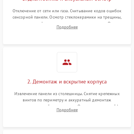
Отключение от сети или газа. Считывание кодов ошибок
сенсорной панели. Осмотр стеклокерамики на трещины,
проверка конфорок на равномерность нагрева. Опрос
Подробнее
клиента о симптомах (не включается, не видит посуду,
щелкает).
2. Демонтаж и вскрытие корпуса
Извлечение панели из столешницы. Снятие крепежных
винтов по периметру и аккуратный демонтаж
стеклокерамической поверхности. Отсоединение шлейфов
Подробнее
сенсорного блока для доступа к силовым платам, катушкам
или ТЭНам.