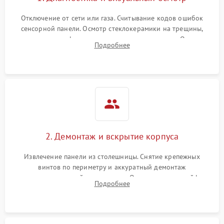
Отключение от сети или газа. Считывание кодов ошибок
сенсорной панели. Осмотр стеклокерамики на трещины,
проверка конфорок на равномерность нагрева. Опрос
Подробнее
клиента о симптомах (не включается, не видит посуду,
щелкает).
2. Демонтаж и вскрытие корпуса
Извлечение панели из столешницы. Снятие крепежных
винтов по периметру и аккуратный демонтаж
стеклокерамической поверхности. Отсоединение шлейфов
Подробнее
сенсорного блока для доступа к силовым платам, катушкам
или ТЭНам.