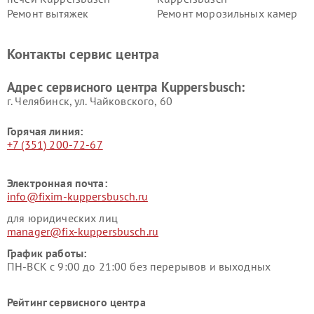
Ремонт вытяжек
Ремонт морозильных камер
Kuppersbusch
Kuppersbusch
Ремонт холодильников
Ремонт промышленных
Контакты сервис центра
Kuppersbusch
вакуумных упаковщиков
Kuppersbusch
Адрес сервисного центра Kuppersbusch:
Ремонт сушильных машин Kuppersbusch
г. Челябинск, ул. Чайковского, 60
Горячая линия:
+7 (351) 200-72-67
Электронная почта:
info@fixim-kuppersbusch.ru
для юридических лиц
manager@fix-kuppersbusch.ru
График работы:
ПН-ВСК с 9:00 до 21:00 без перерывов и выходных
Рейтинг сервисного центра