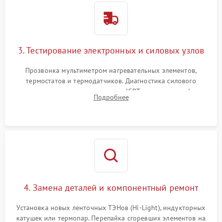
3. Тестирование электронных и силовых узлов
Прозвонка мультиметром нагревательных элементов,
термостатов и термодатчиков. Диагностика силового
модуля, реле, диодных мостов и IGBT-транзисторов (для
Подробнее
индукции). Проверка кранов и газ-контроля (для газовых
панелей).
4. Замена деталей и компонентный ремонт
Установка новых ленточных ТЭНов (Hi-Light), индукторных
катушек или термопар. Перепайка сгоревших элементов на