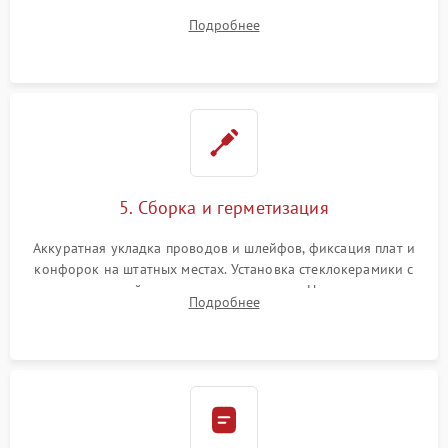
плате управления, восстановление токопроводящих
Подробнее
дорожек. Очистка контактов и замена поврежденной
проводки.
5. Сборка и герметизация
Аккуратная укладка проводов и шлейфов, фиксация плат и
конфорок на штатных местах. Установка стеклокерамики с
проверкой равномерности зазоров. Нанесение
Подробнее
термостойкого герметика или укладка уплотнительной
ленты по контуру.