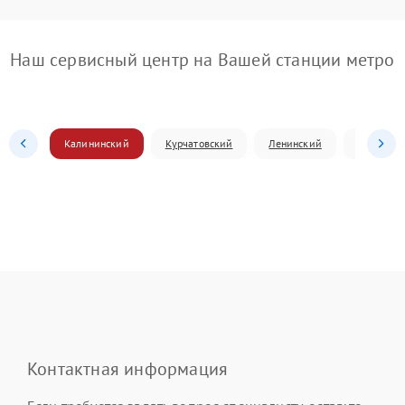
Наш сервисный центр на Вашей станции метро
Калининский
Курчатовский
Ленинский
Металлур
Контактная информация