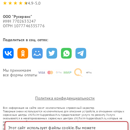
4.9-5.0
ООО "Русервис"
ИНН 7702633247
ОГРН 1077746335776
Поделиться в соц. сетях:
Мы принимаем
все формы оплаты
Политика конфиденциальности
Вся информация на сайте носит исключительно справочный характер.
Товарные знаки используются исключительно для описания устройств, в отношении которых
сервисные центры chl.fixim-kuppersbusch.ru предоставляют услуги по ремонту. Услуги
оказываются в неавторизованных сервисных центрах chl.fixim-kuppersbusch.ru, которые не
связаны с правообладателями товарных знаков или их официальными представителями.
Ремонт осуществляется для устройств, уже введенных в гражданский оборот в соответствии
Этот сайт использует файлы cookie. Вы можете
со статьей 1487 ГК РФ.