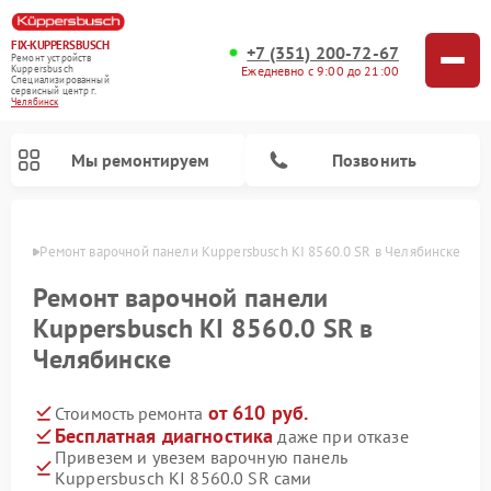
FIX-KUPPERSBUSCH
+7 (351) 200-72-67
Ремонт устройств
Ежедневно с 9:00 до 21:00
Kuppersbusch
Специализированный
cервисный центр г.
Челябинск
Мы ремонтируем
Позвонить
инске
Ремонт варочной панели Kuppersbusch KI 8560.0 SR в Челябинске
Ремонт варочной панели
Kuppersbusch KI 8560.0 SR в
Челябинске
от 610 руб.
Стоимость ремонта
Бесплатная диагностика
даже при отказе
Привезем и увезем варочную панель
Ремонт кофемашин Kuppersbusch
Ремонт посудомоечных машин Kuppersbusch
Ремонт духовых шкафов Kuppersbusch
Ремонт морозильных камер Kuppersbusch
Ремонт промышленных вакуумных упаковщиков Kuppersbusch
Ремонт стиральных машин Kuppersbusch
Ремонт микроволновых печей Kuppersbusch
Ремонт холодильников Kuppersbusch
Ремонт сушильных машин Kuppersbusch
Kuppersbusch KI 8560.0 SR сами