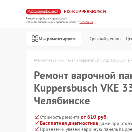
FIX-KUPPERSBUSCH
Ремонт устройств Kuppersbusch
Специализированный cервисный центр г.
Челябинск
Мы ремонтируем
Срочный ремонт
Це
busch в Челябинске
Ремонт варочной панели Kuppersbusch VKE 3300.0 SR в
Ремонт варочной па
Kuppersbusch VKE 33
Челябинске
от 610 руб.
Стоимость ремонта
Бесплатная диагностика
даже при отказ
Привезем и увезем варочную панель Kuppe
Ремонт кофемашин Kuppersbusch
Ремонт стиральных машин Kuppersbusch
Ремонт посудомоечных машин Kuppersbusch
Ремонт микроволновых печей Kuppersbusch
Ремонт духовых шкафов Kuppersbusch
Ремонт вытяжек Kuppersbusch
Ремонт морозильных камер Kuppersbusch
Ремонт холодильников Kuppersbusch
Ремонт промышленных вакуумных упаковщиков Kuppersbusch
Ремонт сушильных машин Kuppersbusch