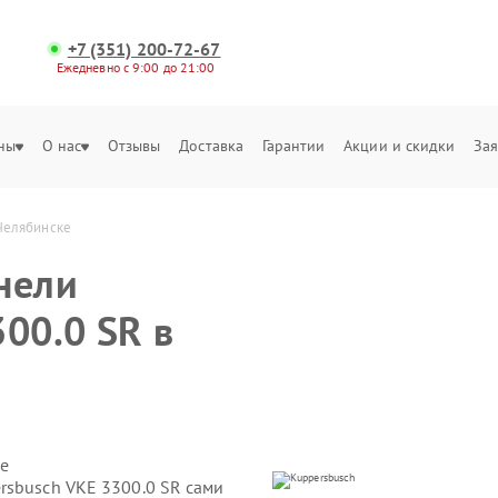
+7 (351) 200-72-67
Ежедневно с 9:00 до 21:00
ны
О нас
Отзывы
Доставка
Гарантии
Акции и скидки
Зая
 Челябинске
нели
00.0 SR в
е
rsbusch VKE 3300.0 SR сами