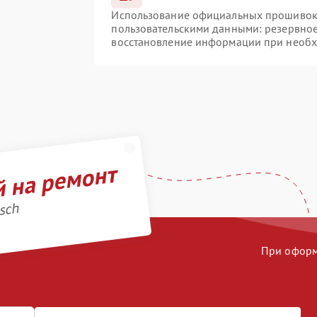
Использование официальных прошивок и
пользовательскими данными: резервно
восстановление информации при необ
й на ремонт
sch
При оформл