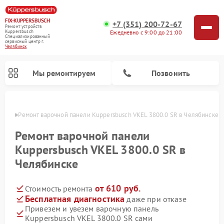
FIX-KUPPERSBUSCH
+7 (351) 200-72-67
Ремонт устройств
Ежедневно с 9:00 до 21:00
Kuppersbusch
Специализированный
cервисный центр г.
Челябинск
Мы ремонтируем
Позвонить
инске
Ремонт варочной панели Kuppersbusch VKEL 3800.0 SR в Челябинске
Ремонт варочной панели
Kuppersbusch VKEL 3800.0 SR в
Челябинске
от 610 руб.
Стоимость ремонта
Бесплатная диагностика
даже при отказе
Привезем и увезем варочную панель
Ремонт кофемашин Kuppersbusch
Ремонт посудомоечных машин Kuppersbusch
Ремонт духовых шкафов Kuppersbusch
Ремонт морозильных камер Kuppersbusch
Ремонт промышленных вакуумных упаковщиков Kuppersbusch
Ремонт стиральных машин Kuppersbusch
Ремонт микроволновых печей Kuppersbusch
Ремонт холодильников Kuppersbusch
Ремонт сушильных машин Kuppersbusch
Kuppersbusch VKEL 3800.0 SR сами