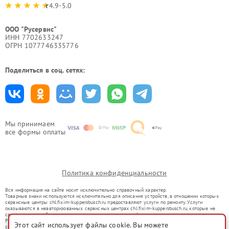
4.9-5.0
ООО "Русервис"
ИНН 7702633247
ОГРН 1077746335776
Поделиться в соц. сетях:
Мы принимаем
все формы оплаты
Политика конфиденциальности
Вся информация на сайте носит исключительно справочный характер.
Товарные знаки используются исключительно для описания устройств, в отношении которых
сервисные центры chl.fixim-kuppersbusch.ru предоставляют услуги по ремонту. Услуги
оказываются в неавторизованных сервисных центрах chl.fixim-kuppersbusch.ru, которые не
связаны с правообладателями товарных знаков или их официальными представителями.
Ремонт осуществляется для устройств, уже введенных в гражданский оборот в соответствии
Этот сайт использует файлы cookie. Вы можете
со статьей 1487 ГК РФ.