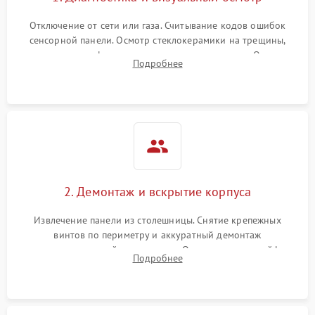
Отключение от сети или газа. Считывание кодов ошибок
сенсорной панели. Осмотр стеклокерамики на трещины,
проверка конфорок на равномерность нагрева. Опрос
Подробнее
клиента о симптомах (не включается, не видит посуду,
щелкает).
2. Демонтаж и вскрытие корпуса
Извлечение панели из столешницы. Снятие крепежных
винтов по периметру и аккуратный демонтаж
стеклокерамической поверхности. Отсоединение шлейфов
Подробнее
сенсорного блока для доступа к силовым платам, катушкам
или ТЭНам.