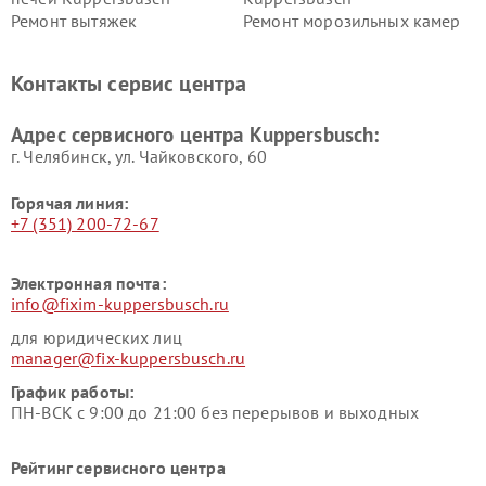
Ремонт вытяжек
Ремонт морозильных камер
Kuppersbusch
Kuppersbusch
Ремонт холодильников
Ремонт промышленных
Контакты сервис центра
Kuppersbusch
вакуумных упаковщиков
Kuppersbusch
Адрес сервисного центра Kuppersbusch:
Ремонт сушильных машин Kuppersbusch
г. Челябинск, ул. Чайковского, 60
Горячая линия:
+7 (351) 200-72-67
Электронная почта:
info@fixim-kuppersbusch.ru
для юридических лиц
manager@fix-kuppersbusch.ru
График работы:
ПН-ВСК с 9:00 до 21:00 без перерывов и выходных
Рейтинг сервисного центра