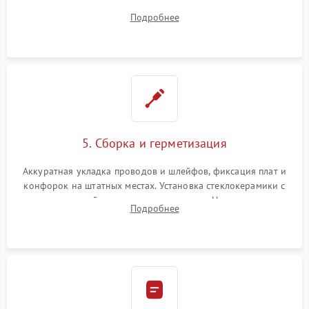
плате управления, восстановление токопроводящих
Подробнее
дорожек. Очистка контактов и замена поврежденной
проводки.
5. Сборка и герметизация
Аккуратная укладка проводов и шлейфов, фиксация плат и
конфорок на штатных местах. Установка стеклокерамики с
проверкой равномерности зазоров. Нанесение
Подробнее
термостойкого герметика или укладка уплотнительной
ленты по контуру.