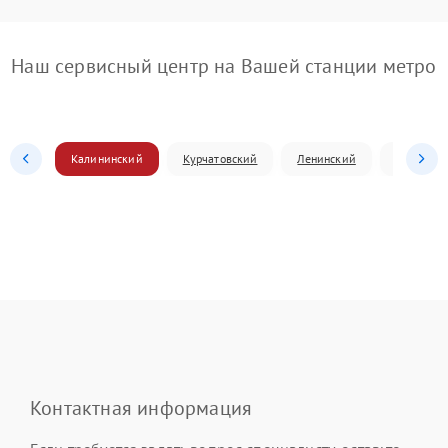
Наш сервисный центр на Вашей станции метро
Калининский
Курчатовский
Ленинский
Металлур
Контактная информация