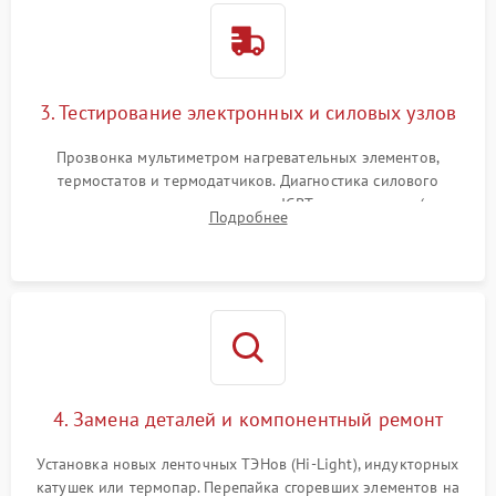
3. Тестирование электронных и силовых узлов
Прозвонка мультиметром нагревательных элементов,
термостатов и термодатчиков. Диагностика силового
модуля, реле, диодных мостов и IGBT-транзисторов (для
Подробнее
индукции). Проверка кранов и газ-контроля (для газовых
панелей).
4. Замена деталей и компонентный ремонт
Установка новых ленточных ТЭНов (Hi-Light), индукторных
катушек или термопар. Перепайка сгоревших элементов на