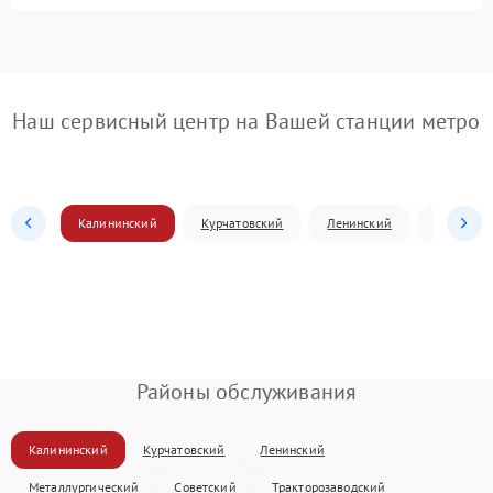
Наш сервисный центр на Вашей станции метро
Калининский
Курчатовский
Ленинский
Металлур
Районы обслуживания
Калининский
Курчатовский
Ленинский
Металлургический
Советский
Тракторозаводский