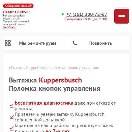
FIX-KUPPERSBUSCH
+7 (351) 200-72-67
Ремонт устройств
Ежедневно с 9:00 до 21:00
Kuppersbusch
Специализированный
cервисный центр г.
Челябинск
Мы ремонтируем
Позвонить
инске
Вытяжка Kuppersbusch поломка кнопок управления
Вытяжка
Kuppersbusch
Поломка кнопок управления
Бесплатная диагностика
даже при отказе от
ремонта
Привезем и увезем вытяжку Kuppersbusch
собственной доставкой
Ремонт кофемашин Kuppersbusch
Ремонт посудомоечных машин Kuppersbusch
Ремонт микроволновых печей Kuppersbusch
Ремонт морозильных камер Kuppersbusch
Ремонт промышленных вакуумных упаковщиков Kuppersbusch
Ремонт стиральных машин Kuppersbusch
Ремонт варочных панелей Kuppersbusch
Ремонт духовых шкафов Kuppersbusch
Ремонт холодильников Kuppersbusch
Ремонт сушильных машин Kuppersbusch
Гарантия на наши работы по ремонту вытяжек
до 3-х лет
Kuppersbusch