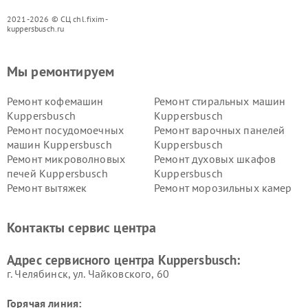
2021-2026 © СЦ chl.fixim-
kuppersbusch.ru
Мы ремонтируем
Ремонт кофемашин
Ремонт стиральных машин
Kuppersbusch
Kuppersbusch
Ремонт посудомоечных
Ремонт варочных панелей
машин Kuppersbusch
Kuppersbusch
Ремонт микроволновых
Ремонт духовых шкафов
печей Kuppersbusch
Kuppersbusch
Ремонт вытяжек
Ремонт морозильных камер
Kuppersbusch
Kuppersbusch
Ремонт холодильников
Ремонт промышленных
Контакты сервис центра
Kuppersbusch
вакуумных упаковщиков
Kuppersbusch
Адрес сервисного центра Kuppersbusch:
Ремонт сушильных машин Kuppersbusch
г. Челябинск, ул. Чайковского, 60
Горячая линия: