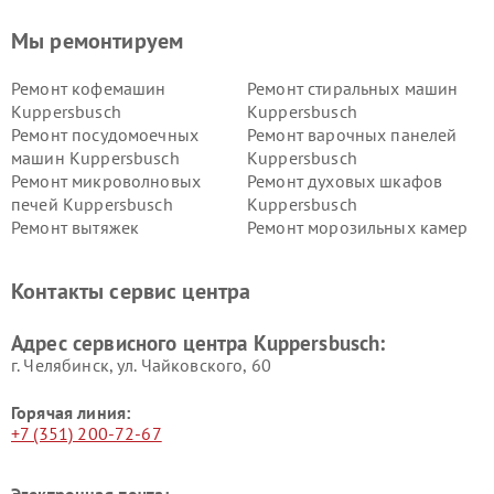
Мы ремонтируем
Ремонт кофемашин
Ремонт стиральных машин
Kuppersbusch
Kuppersbusch
Ремонт посудомоечных
Ремонт варочных панелей
машин Kuppersbusch
Kuppersbusch
Ремонт микроволновых
Ремонт духовых шкафов
печей Kuppersbusch
Kuppersbusch
Ремонт вытяжек
Ремонт морозильных камер
Kuppersbusch
Kuppersbusch
Ремонт холодильников
Ремонт промышленных
Контакты сервис центра
Kuppersbusch
вакуумных упаковщиков
Kuppersbusch
Адрес сервисного центра Kuppersbusch:
Ремонт сушильных машин Kuppersbusch
г. Челябинск, ул. Чайковского, 60
Горячая линия:
+7 (351) 200-72-67