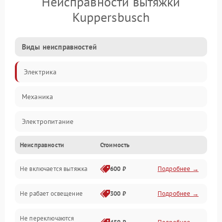
Неисправности вытяжки
Kuppersbusch
Виды неисправностей
Электрика
Механика
Электропитание
Неисправности
Стоимость
Вентиляция
Не включается вытяжка
600 ₽
Подробнее →
Освещение
Не рабает освещение
300 ₽
Подробнее →
Механические повреждения
Не переключаются
Электроника