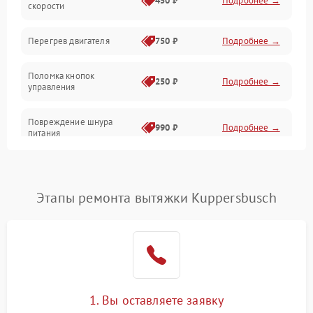
450 ₽
Подробнее →
скорости
Электрика/Механические
Перегрев двигателя
750 ₽
Подробнее →
Поломка кнопок
250 ₽
Подробнее →
управления
Повреждение шнура
990 ₽
Подробнее →
питания
Выбивает автомат при
550 ₽
Подробнее →
включении
Этапы ремонта вытяжки Kuppersbusch
Не ключается вытяжка
550 ₽
Подробнее →
Неисправность пускового
1000 ₽
Подробнее →
конденсатора
Поломка реле
1000 ₽
Подробнее →
1. Вы оставляете заявку