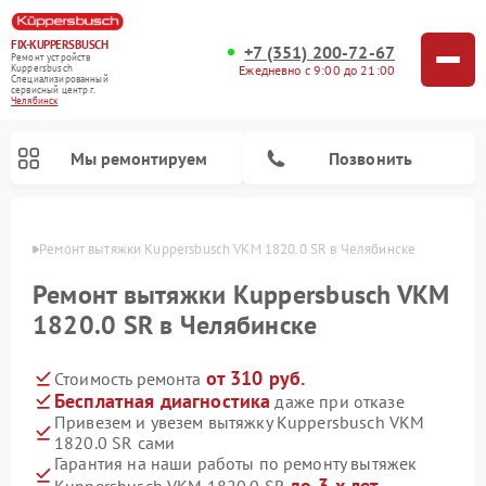
FIX-KUPPERSBUSCH
+7 (351) 200-72-67
Ремонт устройств
Ежедневно с 9:00 до 21:00
Kuppersbusch
Специализированный
cервисный центр г.
Челябинск
Мы ремонтируем
Позвонить
инске
Ремонт вытяжки Kuppersbusch VKM 1820.0 SR в Челябинске
Ремонт вытяжки Kuppersbusch VKM
1820.0 SR в Челябинске
от 310 руб.
Стоимость ремонта
Бесплатная диагностика
даже при отказе
Привезем и увезем вытяжку Kuppersbusch VKM
1820.0 SR сами
Ремонт кофемашин Kuppersbusch
Ремонт посудомоечных машин Kuppersbusch
Ремонт микроволновых печей Kuppersbusch
Ремонт морозильных камер Kuppersbusch
Ремонт промышленных вакуумных упаковщиков Kuppersbusch
Ремонт стиральных машин Kuppersbusch
Ремонт варочных панелей Kuppersbusch
Ремонт духовых шкафов Kuppersbusch
Ремонт холодильников Kuppersbusch
Ремонт сушильных машин Kuppersbusch
Гарантия на наши работы по ремонту вытяжек
до 3-х лет